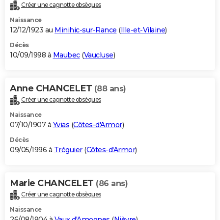
Créer une cagnotte obsèques
Naissance
12/12/1923 au
Minihic-sur-Rance
(
Ille-et-Vilaine
)
Décès
10/09/1998 à
Maubec
(
Vaucluse
)
Anne CHANCELET
(88 ans)
Créer une cagnotte obsèques
Naissance
07/10/1907 à
Yvias
(
Côtes-d'Armor
)
Décès
09/05/1996 à
Tréguier
(
Côtes-d'Armor
)
Marie CHANCELET
(86 ans)
Créer une cagnotte obsèques
Naissance
26/08/1904 à
Vaux d'Amognes
(
Nièvre
)