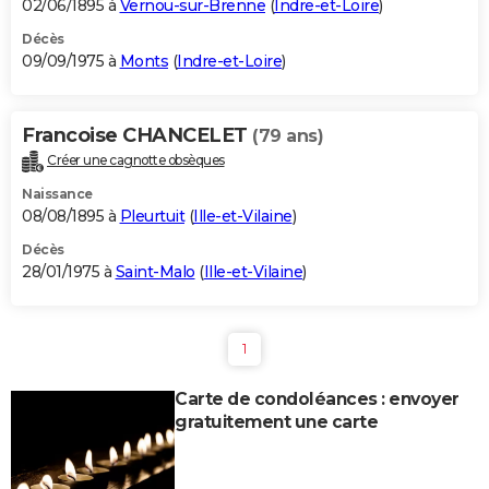
02/06/1895 à
Vernou-sur-Brenne
(
Indre-et-Loire
)
Décès
09/09/1975 à
Monts
(
Indre-et-Loire
)
Francoise CHANCELET
(79 ans)
Créer une cagnotte obsèques
Naissance
08/08/1895 à
Pleurtuit
(
Ille-et-Vilaine
)
Décès
28/01/1975 à
Saint-Malo
(
Ille-et-Vilaine
)
1
Carte de condoléances : envoyer
gratuitement une carte