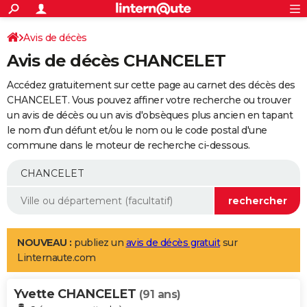
ACTUALITÉS
Connexion
S'inscrire
Avis de décès
Rechercher
Société
Education
Villes
Politique
Faits Divers
Monde
+
SPORT
Avis de décès CHANCELET
Football
Cyclisme
Forum
Coupe du monde 2026
Tennis
Rugby
CULTURE
Accédez gratuitement sur cette page au carnet des décès des
TNT
Cinéma
Musique
Programme TV
Streaming
Sorties cinéma
+
CHANCELET. Vous pouvez affiner votre recherche ou trouver
FINANCE
un avis de décès ou un avis d'obsèques plus ancien en tapant
Impôts
Immobilier
Banque
Crédit
Retraite
Epargne
Risques naturels par ville
Assurance
AUTO
le nom d'un défunt et/ou le nom ou le code postal d'une
commune dans le moteur de recherche ci-dessous.
Réserver un essai
Berlines
Forum auto
Essais
Citadines
SUV
+
HIGH-TECH
Meilleur smartphone
Ordinateurs
Guide high-tech
Mobiles
Internet
Jeux vidéo
+
BRICOLAGE
Aménagement intérieur
Cuisine
Jardinage
+
Forum
Extérieur
Salle de bains
Rangement
WEEK-END
Escapades
Expositions
Week-end nature
Guides de France
Patrimoine
Musées
+
LIFESTYLE
NOUVEAU :
publiez un
avis de décès gratuit
sur
Linternaute.com
Bien-être
Mode
+
Art de vivre
Loisirs
Modes de vie
SANTE
Yvette CHANCELET
Guide de la santé
Médicaments
+
Alimentation
Maladies
Sommeil
(91 ans)
VOYAGE