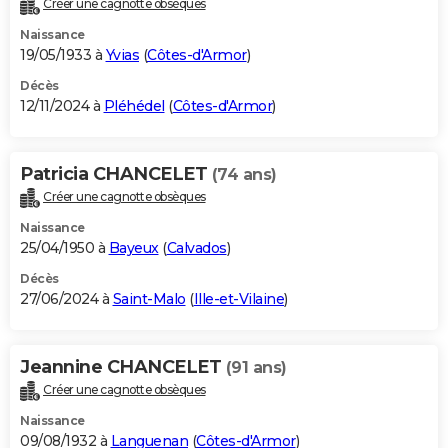
Créer une cagnotte obsèques
City break
Voyage de noces
Climat
Destinations
Voyage nature
Forum
+
PHOTO
Naissance
19/05/1933 à
Yvias
(
Côtes-d'Armor
)
GUIDES D'ACHAT
Décès
12/11/2024 à
Pléhédel
(
Côtes-d'Armor
)
BONS PLANS
CARTE DE VOEUX
Patricia CHANCELET
(74 ans)
Carte Bonne année
Carte Pâques
Carte de Noël
Carte Saint-Valentin
Carte d'anniversaire
DICTIONNAIRE
Créer une cagnotte obsèques
Biographies
Expressions
Dictionnaire
Citations
Proverbes
PROGRAMME TV
Naissance
25/04/1950 à
Bayeux
(
Calvados
)
COPAINS D'AVANT
Décès
27/06/2024 à
Saint-Malo
(
Ille-et-Vilaine
)
Se connecter
Collèges
Universités
Service militaire
S'inscrire
Lycées
Primaires
Entreprises
Avis de recherche
AVIS DE DÉCÈS
FORUM
Jeannine CHANCELET
(91 ans)
Lifestyle
Sport
Television
Cinema
Bricolage
Culture
Auto
Voyage
Créer une cagnotte obsèques
Naissance
09/08/1932 à
Languenan
(
Côtes-d'Armor
)