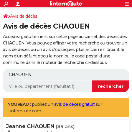
ACTUALITÉS
Connexion
S'inscrire
Avis de décès
Rechercher
Société
Education
Villes
Politique
Faits Divers
Monde
+
SPORT
Avis de décès CHAOUEN
Football
Cyclisme
Forum
Coupe du monde 2026
Tennis
Rugby
CULTURE
Accédez gratuitement sur cette page au carnet des décès des
TNT
Cinéma
Musique
Programme TV
Streaming
Sorties cinéma
+
CHAOUEN. Vous pouvez affiner votre recherche ou trouver un
FINANCE
avis de décès ou un avis d'obsèques plus ancien en tapant le
Impôts
Immobilier
Banque
Crédit
Retraite
Epargne
Risques naturels par ville
Assurance
AUTO
nom d'un défunt et/ou le nom ou le code postal d'une
commune dans le moteur de recherche ci-dessous.
Réserver un essai
Berlines
Forum auto
Essais
Citadines
SUV
+
HIGH-TECH
Meilleur smartphone
Ordinateurs
Guide high-tech
Mobiles
Internet
Jeux vidéo
+
BRICOLAGE
Aménagement intérieur
Cuisine
Jardinage
+
Forum
Extérieur
Salle de bains
Rangement
WEEK-END
Escapades
Expositions
Week-end nature
Guides de France
Patrimoine
Musées
+
LIFESTYLE
NOUVEAU :
publiez un
avis de décès gratuit
sur
Linternaute.com
Bien-être
Mode
+
Art de vivre
Loisirs
Modes de vie
SANTE
Jeanne CHAOUEN
Guide de la santé
Médicaments
+
Alimentation
Maladies
Sommeil
(89 ans)
VOYAGE