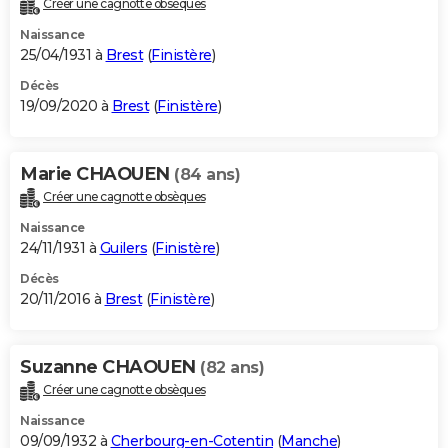
Créer une cagnotte obsèques
City break
Voyage de noces
Climat
Destinations
Voyage nature
Forum
+
PHOTO
Naissance
25/04/1931 à
Brest
(
Finistère
)
GUIDES D'ACHAT
Décès
19/09/2020 à
Brest
(
Finistère
)
BONS PLANS
CARTE DE VOEUX
Marie CHAOUEN
(84 ans)
Carte Bonne année
Carte Pâques
Carte de Noël
Carte Saint-Valentin
Carte d'anniversaire
DICTIONNAIRE
Créer une cagnotte obsèques
Biographies
Expressions
Dictionnaire
Citations
Proverbes
PROGRAMME TV
Naissance
24/11/1931 à
Guilers
(
Finistère
)
COPAINS D'AVANT
Décès
20/11/2016 à
Brest
(
Finistère
)
Se connecter
Collèges
Universités
Service militaire
S'inscrire
Lycées
Primaires
Entreprises
Avis de recherche
AVIS DE DÉCÈS
FORUM
Suzanne CHAOUEN
(82 ans)
Lifestyle
Sport
Television
Cinema
Bricolage
Culture
Auto
Voyage
Créer une cagnotte obsèques
Naissance
09/09/1932 à
Cherbourg-en-Cotentin
(
Manche
)