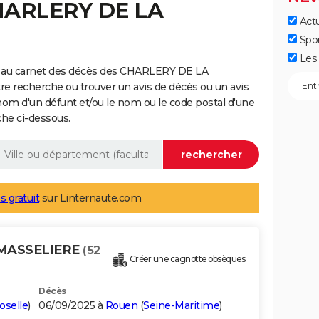
CHARLERY DE LA
Actu
Spo
Les 
e au carnet des décès des CHARLERY DE LA
e recherche ou trouver un avis de décès ou un avis
nom d'un défunt et/ou le nom ou le code postal d'une
he ci-dessous.
s gratuit
sur Linternaute.com
 MASSELIERE
(52
Créer une cagnotte obsèques
Décès
oselle
)
06/09/2025 à
Rouen
(
Seine-Maritime
)