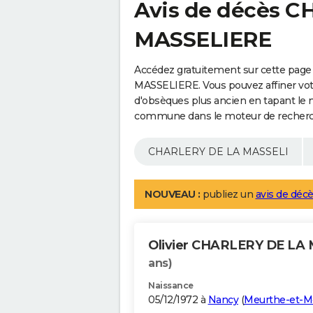
Avis de décès 
MASSELIERE
Accédez gratuitement sur cette pag
MASSELIERE. Vous pouvez affiner votr
d'obsèques plus ancien en tapant le 
commune dans le moteur de recherc
NOUVEAU :
publiez un
avis de décè
Olivier CHARLERY DE LA
ans)
Naissance
05/12/1972 à
Nancy
(
Meurthe-et-M