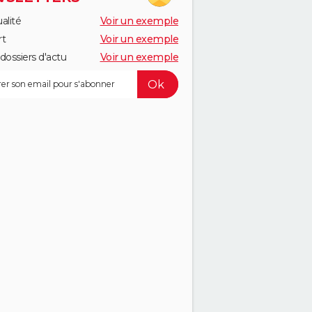
alité
Voir un exemple
rt
Voir un exemple
dossiers d'actu
Voir un exemple