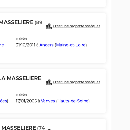
 MASSELIERE
(89
Créer une cagnotte obsèques
Décès
ne
31/10/2011 à
Angers
(
Maine-et-Loire
)
 LA MASSELIERE
Créer une cagnotte obsèques
Décès
ées
)
17/01/2005 à
Vanves
(
Hauts-de-Seine
)
A MASSELIERE
(74