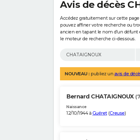
Avis de décès 
Accédez gratuitement sur cette pag
pouvez affiner votre recherche ou tro
ancien en tapant le nom d'un défunt
le moteur de recherche ci-dessous.
NOUVEAU :
publiez un
avis de décè
Bernard CHATAIGNOUX
(
Naissance
12/10/1944 à
Guéret
(
Creuse
)