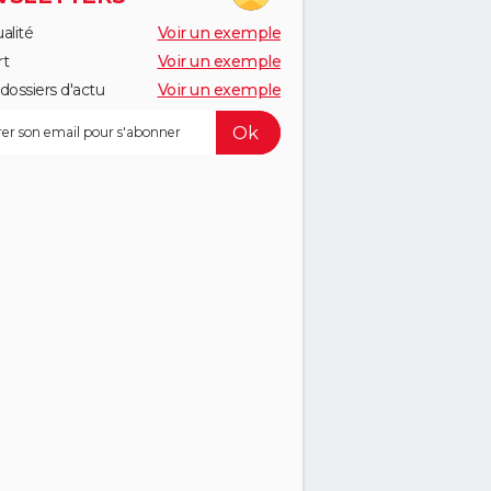
alité
Voir un exemple
rt
Voir un exemple
dossiers d'actu
Voir un exemple