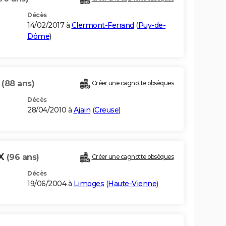
Décès
14/02/2017 à
Clermont-Ferrand
(
Puy-de-
Dôme
)
X
(88 ans)
Créer une cagnotte obsèques
Décès
28/04/2010 à
Ajain
(
Creuse
)
UX
(96 ans)
Créer une cagnotte obsèques
Décès
19/06/2004 à
Limoges
(
Haute-Vienne
)