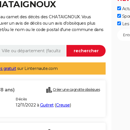
CHATAIGNOUX
Actu
Spo
e au carnet des décès des CHATAIGNOUX. Vous
uver un avis de décès ou un avis d'obsèques plus
Les 
 et/ou le nom ou le code postal d'une commune dans
s gratuit
sur Linternaute.com
78 ans)
Créer une cagnotte obsèques
Décès
12/11/2022 à
Guéret
(
Creuse
)