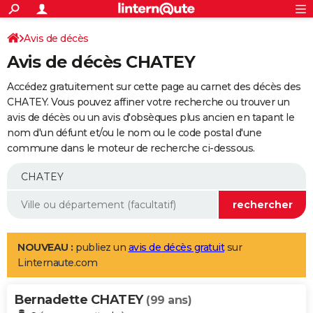
ACTUALITÉS
Connexion
S'inscrire
Avis de décès
Rechercher
Société
Education
Villes
Politique
Faits Divers
Monde
+
SPORT
Avis de décès CHATEY
Football
Cyclisme
Forum
Coupe du monde 2026
Tennis
Rugby
CULTURE
Accédez gratuitement sur cette page au carnet des décès des
TNT
Cinéma
Musique
Programme TV
Streaming
Sorties cinéma
+
CHATEY. Vous pouvez affiner votre recherche ou trouver un
FINANCE
avis de décès ou un avis d'obsèques plus ancien en tapant le
Impôts
Immobilier
Banque
Crédit
Retraite
Epargne
Risques naturels par ville
Assurance
AUTO
nom d'un défunt et/ou le nom ou le code postal d'une
commune dans le moteur de recherche ci-dessous.
Réserver un essai
Berlines
Forum auto
Essais
Citadines
SUV
+
HIGH-TECH
Meilleur smartphone
Ordinateurs
Guide high-tech
Mobiles
Internet
Jeux vidéo
+
BRICOLAGE
Aménagement intérieur
Cuisine
Jardinage
+
Forum
Extérieur
Salle de bains
Rangement
WEEK-END
Escapades
Expositions
Week-end nature
Guides de France
Patrimoine
Musées
+
LIFESTYLE
NOUVEAU :
publiez un
avis de décès gratuit
sur
Linternaute.com
Bien-être
Mode
+
Art de vivre
Loisirs
Modes de vie
SANTE
Bernadette CHATEY
Guide de la santé
Médicaments
+
Alimentation
Maladies
Sommeil
(99 ans)
VOYAGE