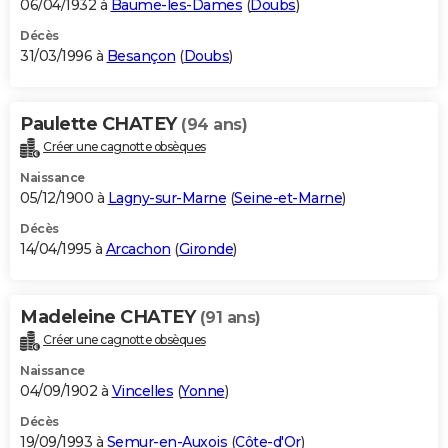
06/04/1932 à
Baume-les-Dames
(
Doubs
)
Décès
31/03/1996 à
Besançon
(
Doubs
)
Paulette CHATEY
(94 ans)
Créer une cagnotte obsèques
Naissance
05/12/1900 à
Lagny-sur-Marne
(
Seine-et-Marne
)
Décès
14/04/1995 à
Arcachon
(
Gironde
)
Madeleine CHATEY
(91 ans)
Créer une cagnotte obsèques
Naissance
04/09/1902 à
Vincelles
(
Yonne
)
Décès
19/09/1993 à
Semur-en-Auxois
(
Côte-d'Or
)