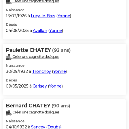
Créer une cagnotte obsèques
City break
Voyage de noces
Climat
Destinations
Voyage nature
Forum
+
PHOTO
Naissance
13/03/1926 à
Lucy-le-Bois
(
Yonne
)
GUIDES D'ACHAT
Décès
04/08/2025 à
Avallon
(
Yonne
)
BONS PLANS
CARTE DE VOEUX
Paulette CHATEY
(92 ans)
Carte Bonne année
Carte Pâques
Carte de Noël
Carte Saint-Valentin
Carte d'anniversaire
DICTIONNAIRE
Créer une cagnotte obsèques
Biographies
Expressions
Dictionnaire
Citations
Proverbes
PROGRAMME TV
Naissance
30/09/1932 à
Tronchoy
(
Yonne
)
COPAINS D'AVANT
Décès
09/05/2025 à
Carisey
(
Yonne
)
Se connecter
Collèges
Universités
Service militaire
S'inscrire
Lycées
Primaires
Entreprises
Avis de recherche
AVIS DE DÉCÈS
FORUM
Bernard CHATEY
(90 ans)
Lifestyle
Sport
Television
Cinema
Bricolage
Culture
Auto
Voyage
Créer une cagnotte obsèques
Naissance
04/10/1932 à
Sancey
(
Doubs
)