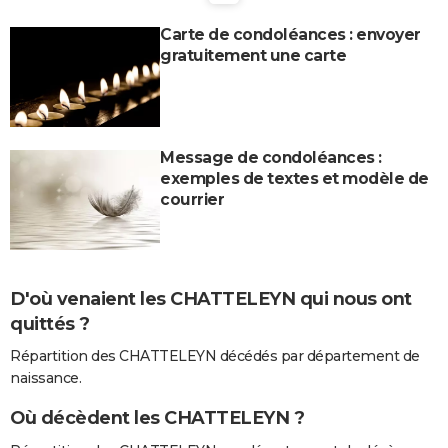
City break
Voyage de noces
Climat
Destinations
Voyage nature
Forum
+
PHOTO
Carte de condoléances : envoyer
gratuitement une carte
GUIDES D'ACHAT
BONS PLANS
CARTE DE VOEUX
Message de condoléances :
exemples de textes et modèle de
Carte Bonne année
Carte Pâques
Carte de Noël
Carte Saint-Valentin
Carte d'anniversaire
DICTIONNAIRE
courrier
Biographies
Expressions
Dictionnaire
Citations
Proverbes
PROGRAMME TV
COPAINS D'AVANT
D'où venaient les CHATTELEYN qui nous ont
Se connecter
Collèges
Universités
Service militaire
S'inscrire
Lycées
Primaires
Entreprises
Avis de recherche
AVIS DE DÉCÈS
quittés ?
FORUM
Répartition des CHATTELEYN décédés par département de
naissance.
Lifestyle
Sport
Television
Cinema
Bricolage
Culture
Auto
Voyage
Où décèdent les CHATTELEYN ?