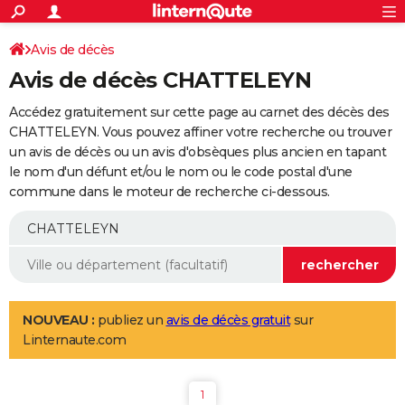
ACTUALITÉS
Connexion
S'inscrire
Avis de décès
Rechercher
Société
Education
Villes
Politique
Faits Divers
Monde
+
SPORT
Avis de décès CHATTELEYN
Football
Cyclisme
Forum
Coupe du monde 2026
Tennis
Rugby
CULTURE
Accédez gratuitement sur cette page au carnet des décès des
TNT
Cinéma
Musique
Programme TV
Streaming
Sorties cinéma
+
CHATTELEYN. Vous pouvez affiner votre recherche ou trouver
FINANCE
un avis de décès ou un avis d'obsèques plus ancien en tapant
Impôts
Immobilier
Banque
Crédit
Retraite
Epargne
Risques naturels par ville
Assurance
AUTO
le nom d'un défunt et/ou le nom ou le code postal d'une
commune dans le moteur de recherche ci-dessous.
Réserver un essai
Berlines
Forum auto
Essais
Citadines
SUV
+
HIGH-TECH
Meilleur smartphone
Ordinateurs
Guide high-tech
Mobiles
Internet
Jeux vidéo
+
BRICOLAGE
Aménagement intérieur
Cuisine
Jardinage
+
Forum
Extérieur
Salle de bains
Rangement
WEEK-END
Escapades
Expositions
Week-end nature
Guides de France
Patrimoine
Musées
+
LIFESTYLE
NOUVEAU :
publiez un
avis de décès gratuit
sur
Linternaute.com
Bien-être
Mode
+
Art de vivre
Loisirs
Modes de vie
SANTE
Guide de la santé
Médicaments
+
Alimentation
Maladies
Sommeil
VOYAGE
1