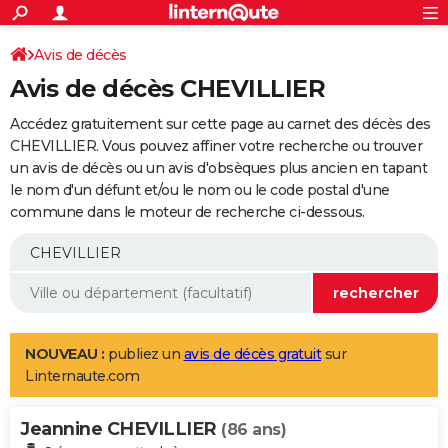
ACTUALITÉS
Connexion
S'inscrire
Avis de décès
Rechercher
Société
Education
Villes
Politique
Faits Divers
Monde
+
SPORT
Avis de décès CHEVILLIER
Football
Cyclisme
Forum
Coupe du monde 2026
Tennis
Rugby
CULTURE
Accédez gratuitement sur cette page au carnet des décès des
TNT
Cinéma
Musique
Programme TV
Streaming
Sorties cinéma
+
CHEVILLIER. Vous pouvez affiner votre recherche ou trouver
FINANCE
un avis de décès ou un avis d'obsèques plus ancien en tapant
Impôts
Immobilier
Banque
Crédit
Retraite
Epargne
Risques naturels par ville
Assurance
AUTO
le nom d'un défunt et/ou le nom ou le code postal d'une
commune dans le moteur de recherche ci-dessous.
Réserver un essai
Berlines
Forum auto
Essais
Citadines
SUV
+
HIGH-TECH
Meilleur smartphone
Ordinateurs
Guide high-tech
Mobiles
Internet
Jeux vidéo
+
BRICOLAGE
Aménagement intérieur
Cuisine
Jardinage
+
Forum
Extérieur
Salle de bains
Rangement
WEEK-END
Escapades
Expositions
Week-end nature
Guides de France
Patrimoine
Musées
+
LIFESTYLE
NOUVEAU :
publiez un
avis de décès gratuit
sur
Linternaute.com
Bien-être
Mode
+
Art de vivre
Loisirs
Modes de vie
SANTE
Jeannine CHEVILLIER
Guide de la santé
Médicaments
+
Alimentation
Maladies
Sommeil
(86 ans)
VOYAGE