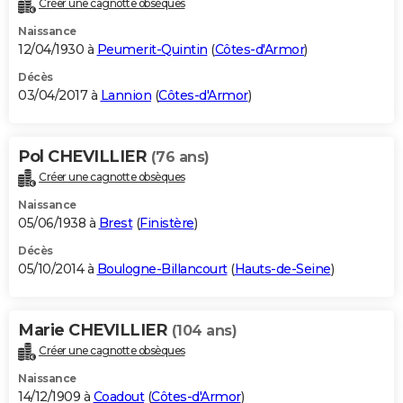
Créer une cagnotte obsèques
City break
Voyage de noces
Climat
Destinations
Voyage nature
Forum
+
PHOTO
Naissance
12/04/1930 à
Peumerit-Quintin
(
Côtes-d'Armor
)
GUIDES D'ACHAT
Décès
03/04/2017 à
Lannion
(
Côtes-d'Armor
)
BONS PLANS
CARTE DE VOEUX
Pol CHEVILLIER
(76 ans)
Carte Bonne année
Carte Pâques
Carte de Noël
Carte Saint-Valentin
Carte d'anniversaire
DICTIONNAIRE
Créer une cagnotte obsèques
Biographies
Expressions
Dictionnaire
Citations
Proverbes
PROGRAMME TV
Naissance
05/06/1938 à
Brest
(
Finistère
)
COPAINS D'AVANT
Décès
05/10/2014 à
Boulogne-Billancourt
(
Hauts-de-Seine
)
Se connecter
Collèges
Universités
Service militaire
S'inscrire
Lycées
Primaires
Entreprises
Avis de recherche
AVIS DE DÉCÈS
FORUM
Marie CHEVILLIER
(104 ans)
Lifestyle
Sport
Television
Cinema
Bricolage
Culture
Auto
Voyage
Créer une cagnotte obsèques
Naissance
14/12/1909 à
Coadout
(
Côtes-d'Armor
)