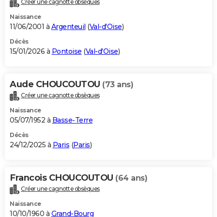
Créer une cagnotte obsèques
City break
Voyage de noces
Climat
Destinations
Voyage nature
Forum
+
PHOTO
Naissance
11/06/2001 à
Argenteuil
(
Val-d'Oise
)
GUIDES D'ACHAT
Décès
15/01/2026 à
Pontoise
(
Val-d'Oise
)
BONS PLANS
CARTE DE VOEUX
Aude CHOUCOUTOU
(73 ans)
Carte Bonne année
Carte Pâques
Carte de Noël
Carte Saint-Valentin
Carte d'anniversaire
DICTIONNAIRE
Créer une cagnotte obsèques
Biographies
Expressions
Dictionnaire
Citations
Proverbes
PROGRAMME TV
Naissance
05/07/1952 à
Basse-Terre
COPAINS D'AVANT
Décès
24/12/2025 à
Paris
(
Paris
)
Se connecter
Collèges
Universités
Service militaire
S'inscrire
Lycées
Primaires
Entreprises
Avis de recherche
AVIS DE DÉCÈS
FORUM
Francois CHOUCOUTOU
(64 ans)
Lifestyle
Sport
Television
Cinema
Bricolage
Culture
Auto
Voyage
Créer une cagnotte obsèques
Naissance
10/10/1960 à
Grand-Bourg