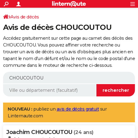
ACTUALITÉS
Connexion
S'inscrire
Avis de décès
Rechercher
Société
Education
Villes
Politique
Faits Divers
Monde
+
SPORT
Avis de décès CHOUCOUTOU
Football
Cyclisme
Forum
Coupe du monde 2026
Tennis
Rugby
CULTURE
Accédez gratuitement sur cette page au carnet des décès des
TNT
Cinéma
Musique
Programme TV
Streaming
Sorties cinéma
+
CHOUCOUTOU. Vous pouvez affiner votre recherche ou
FINANCE
trouver un avis de décès ou un avis d'obsèques plus ancien en
Impôts
Immobilier
Banque
Crédit
Retraite
Epargne
Risques naturels par ville
Assurance
AUTO
tapant le nom d'un défunt et/ou le nom ou le code postal d'une
commune dans le moteur de recherche ci-dessous.
Réserver un essai
Berlines
Forum auto
Essais
Citadines
SUV
+
HIGH-TECH
Meilleur smartphone
Ordinateurs
Guide high-tech
Mobiles
Internet
Jeux vidéo
+
BRICOLAGE
Aménagement intérieur
Cuisine
Jardinage
+
Forum
Extérieur
Salle de bains
Rangement
WEEK-END
Escapades
Expositions
Week-end nature
Guides de France
Patrimoine
Musées
+
LIFESTYLE
NOUVEAU :
publiez un
avis de décès gratuit
sur
Linternaute.com
Bien-être
Mode
+
Art de vivre
Loisirs
Modes de vie
SANTE
Joachim CHOUCOUTOU
Guide de la santé
Médicaments
+
Alimentation
Maladies
Sommeil
(24 ans)
VOYAGE