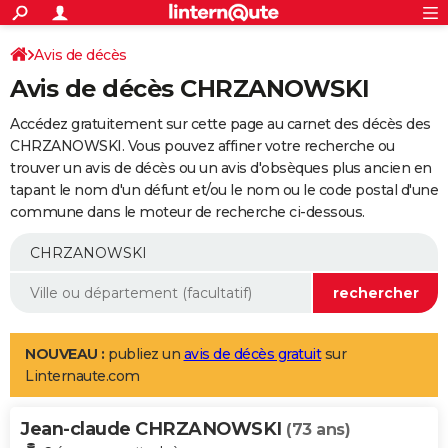
ACTUALITÉS
Connexion
S'inscrire
Avis de décès
Rechercher
Société
Education
Villes
Politique
Faits Divers
Monde
+
SPORT
Avis de décès CHRZANOWSKI
Football
Cyclisme
Forum
Coupe du monde 2026
Tennis
Rugby
CULTURE
Accédez gratuitement sur cette page au carnet des décès des
TNT
Cinéma
Musique
Programme TV
Streaming
Sorties cinéma
+
CHRZANOWSKI. Vous pouvez affiner votre recherche ou
FINANCE
trouver un avis de décès ou un avis d'obsèques plus ancien en
Impôts
Immobilier
Banque
Crédit
Retraite
Epargne
Risques naturels par ville
Assurance
AUTO
tapant le nom d'un défunt et/ou le nom ou le code postal d'une
commune dans le moteur de recherche ci-dessous.
Réserver un essai
Berlines
Forum auto
Essais
Citadines
SUV
+
HIGH-TECH
Meilleur smartphone
Ordinateurs
Guide high-tech
Mobiles
Internet
Jeux vidéo
+
BRICOLAGE
Aménagement intérieur
Cuisine
Jardinage
+
Forum
Extérieur
Salle de bains
Rangement
WEEK-END
Escapades
Expositions
Week-end nature
Guides de France
Patrimoine
Musées
+
LIFESTYLE
NOUVEAU :
publiez un
avis de décès gratuit
sur
Linternaute.com
Bien-être
Mode
+
Art de vivre
Loisirs
Modes de vie
SANTE
Jean-claude CHRZANOWSKI
Guide de la santé
Médicaments
+
Alimentation
Maladies
Sommeil
(73 ans)
VOYAGE