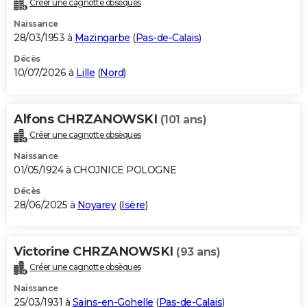
Créer une cagnotte obsèques
City break
Voyage de noces
Climat
Destinations
Voyage nature
Forum
+
PHOTO
Naissance
28/03/1953 à
Mazingarbe
(
Pas-de-Calais
)
GUIDES D'ACHAT
Décès
10/07/2026 à
Lille
(
Nord
)
BONS PLANS
CARTE DE VOEUX
Alfons CHRZANOWSKI
(101 ans)
Carte Bonne année
Carte Pâques
Carte de Noël
Carte Saint-Valentin
Carte d'anniversaire
DICTIONNAIRE
Créer une cagnotte obsèques
Biographies
Expressions
Dictionnaire
Citations
Proverbes
PROGRAMME TV
Naissance
01/05/1924 à CHOJNICE POLOGNE
COPAINS D'AVANT
Décès
28/06/2025 à
Noyarey
(
Isère
)
Se connecter
Collèges
Universités
Service militaire
S'inscrire
Lycées
Primaires
Entreprises
Avis de recherche
AVIS DE DÉCÈS
FORUM
Victorine CHRZANOWSKI
(93 ans)
Lifestyle
Sport
Television
Cinema
Bricolage
Culture
Auto
Voyage
Créer une cagnotte obsèques
Naissance
25/03/1931 à
Sains-en-Gohelle
(
Pas-de-Calais
)