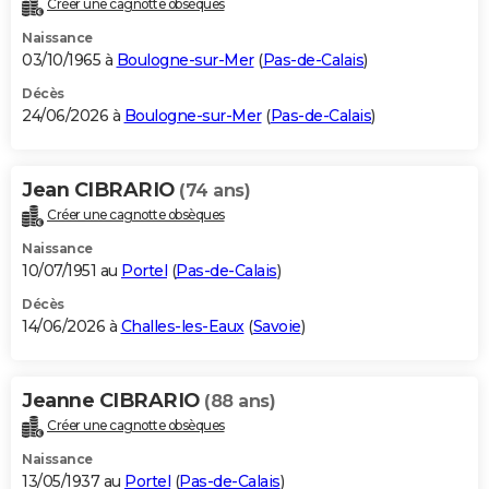
Créer une cagnotte obsèques
City break
Voyage de noces
Climat
Destinations
Voyage nature
Forum
+
PHOTO
Naissance
03/10/1965 à
Boulogne-sur-Mer
(
Pas-de-Calais
)
GUIDES D'ACHAT
Décès
24/06/2026 à
Boulogne-sur-Mer
(
Pas-de-Calais
)
BONS PLANS
CARTE DE VOEUX
Jean CIBRARIO
(74 ans)
Carte Bonne année
Carte Pâques
Carte de Noël
Carte Saint-Valentin
Carte d'anniversaire
DICTIONNAIRE
Créer une cagnotte obsèques
Biographies
Expressions
Dictionnaire
Citations
Proverbes
PROGRAMME TV
Naissance
10/07/1951 au
Portel
(
Pas-de-Calais
)
COPAINS D'AVANT
Décès
14/06/2026 à
Challes-les-Eaux
(
Savoie
)
Se connecter
Collèges
Universités
Service militaire
S'inscrire
Lycées
Primaires
Entreprises
Avis de recherche
AVIS DE DÉCÈS
FORUM
Jeanne CIBRARIO
(88 ans)
Lifestyle
Sport
Television
Cinema
Bricolage
Culture
Auto
Voyage
Créer une cagnotte obsèques
Naissance
13/05/1937 au
Portel
(
Pas-de-Calais
)