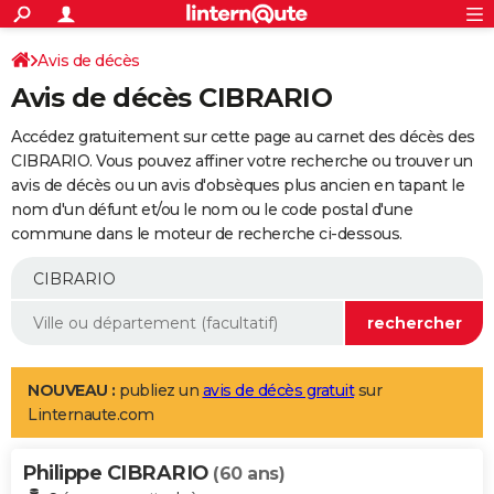
ACTUALITÉS
Connexion
S'inscrire
Avis de décès
Rechercher
Société
Education
Villes
Politique
Faits Divers
Monde
+
SPORT
Avis de décès CIBRARIO
Football
Cyclisme
Forum
Coupe du monde 2026
Tennis
Rugby
CULTURE
Accédez gratuitement sur cette page au carnet des décès des
TNT
Cinéma
Musique
Programme TV
Streaming
Sorties cinéma
+
CIBRARIO. Vous pouvez affiner votre recherche ou trouver un
FINANCE
avis de décès ou un avis d'obsèques plus ancien en tapant le
Impôts
Immobilier
Banque
Crédit
Retraite
Epargne
Risques naturels par ville
Assurance
AUTO
nom d'un défunt et/ou le nom ou le code postal d'une
commune dans le moteur de recherche ci-dessous.
Réserver un essai
Berlines
Forum auto
Essais
Citadines
SUV
+
HIGH-TECH
Meilleur smartphone
Ordinateurs
Guide high-tech
Mobiles
Internet
Jeux vidéo
+
BRICOLAGE
Aménagement intérieur
Cuisine
Jardinage
+
Forum
Extérieur
Salle de bains
Rangement
WEEK-END
Escapades
Expositions
Week-end nature
Guides de France
Patrimoine
Musées
+
LIFESTYLE
NOUVEAU :
publiez un
avis de décès gratuit
sur
Linternaute.com
Bien-être
Mode
+
Art de vivre
Loisirs
Modes de vie
SANTE
Philippe CIBRARIO
Guide de la santé
Médicaments
+
Alimentation
Maladies
Sommeil
(60 ans)
VOYAGE