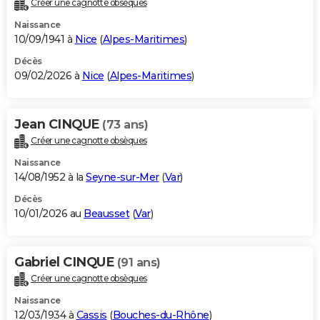
Créer une cagnotte obsèques
City break
Voyage de noces
Climat
Destinations
Voyage nature
Forum
+
PHOTO
Naissance
10/09/1941 à
Nice
(
Alpes-Maritimes
)
GUIDES D'ACHAT
Décès
09/02/2026 à
Nice
(
Alpes-Maritimes
)
BONS PLANS
CARTE DE VOEUX
Jean CINQUE
(73 ans)
Carte Bonne année
Carte Pâques
Carte de Noël
Carte Saint-Valentin
Carte d'anniversaire
DICTIONNAIRE
Créer une cagnotte obsèques
Biographies
Expressions
Dictionnaire
Citations
Proverbes
PROGRAMME TV
Naissance
14/08/1952 à la
Seyne-sur-Mer
(
Var
)
COPAINS D'AVANT
Décès
10/01/2026 au
Beausset
(
Var
)
Se connecter
Collèges
Universités
Service militaire
S'inscrire
Lycées
Primaires
Entreprises
Avis de recherche
AVIS DE DÉCÈS
FORUM
Gabriel CINQUE
(91 ans)
Lifestyle
Sport
Television
Cinema
Bricolage
Culture
Auto
Voyage
Créer une cagnotte obsèques
Naissance
12/03/1934 à
Cassis
(
Bouches-du-Rhône
)