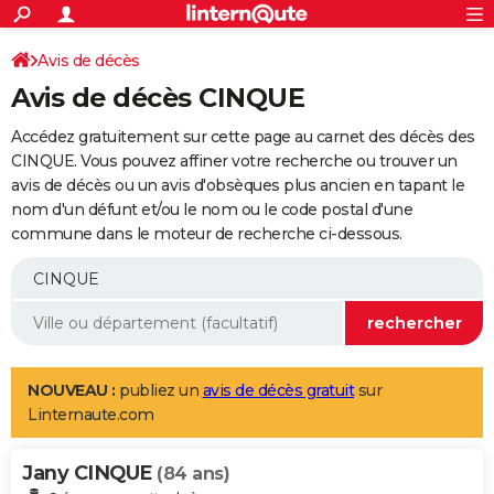
ACTUALITÉS
Connexion
S'inscrire
Avis de décès
Rechercher
Société
Education
Villes
Politique
Faits Divers
Monde
+
SPORT
Avis de décès CINQUE
Football
Cyclisme
Forum
Coupe du monde 2026
Tennis
Rugby
CULTURE
Accédez gratuitement sur cette page au carnet des décès des
TNT
Cinéma
Musique
Programme TV
Streaming
Sorties cinéma
+
CINQUE. Vous pouvez affiner votre recherche ou trouver un
FINANCE
avis de décès ou un avis d'obsèques plus ancien en tapant le
Impôts
Immobilier
Banque
Crédit
Retraite
Epargne
Risques naturels par ville
Assurance
AUTO
nom d'un défunt et/ou le nom ou le code postal d'une
commune dans le moteur de recherche ci-dessous.
Réserver un essai
Berlines
Forum auto
Essais
Citadines
SUV
+
HIGH-TECH
Meilleur smartphone
Ordinateurs
Guide high-tech
Mobiles
Internet
Jeux vidéo
+
BRICOLAGE
Aménagement intérieur
Cuisine
Jardinage
+
Forum
Extérieur
Salle de bains
Rangement
WEEK-END
Escapades
Expositions
Week-end nature
Guides de France
Patrimoine
Musées
+
LIFESTYLE
NOUVEAU :
publiez un
avis de décès gratuit
sur
Linternaute.com
Bien-être
Mode
+
Art de vivre
Loisirs
Modes de vie
SANTE
Jany CINQUE
Guide de la santé
Médicaments
+
Alimentation
Maladies
Sommeil
(84 ans)
VOYAGE