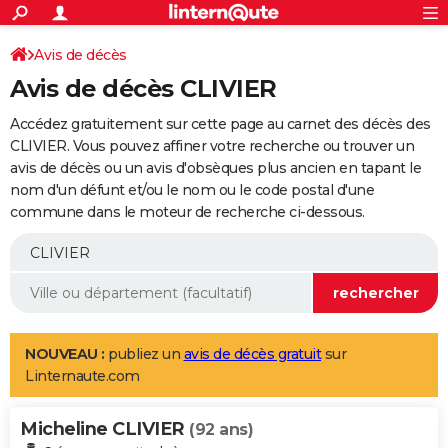
ACTUALITÉS
Connexion
S'inscrire
Avis de décès
Rechercher
Société
Education
Villes
Politique
Faits Divers
Monde
+
SPORT
Avis de décès CLIVIER
Football
Cyclisme
Forum
Coupe du monde 2026
Tennis
Rugby
CULTURE
Accédez gratuitement sur cette page au carnet des décès des
TNT
Cinéma
Musique
Programme TV
Streaming
Sorties cinéma
+
CLIVIER. Vous pouvez affiner votre recherche ou trouver un
FINANCE
avis de décès ou un avis d'obsèques plus ancien en tapant le
Impôts
Immobilier
Banque
Crédit
Retraite
Epargne
Risques naturels par ville
Assurance
AUTO
nom d'un défunt et/ou le nom ou le code postal d'une
commune dans le moteur de recherche ci-dessous.
Réserver un essai
Berlines
Forum auto
Essais
Citadines
SUV
+
HIGH-TECH
Meilleur smartphone
Ordinateurs
Guide high-tech
Mobiles
Internet
Jeux vidéo
+
BRICOLAGE
Aménagement intérieur
Cuisine
Jardinage
+
Forum
Extérieur
Salle de bains
Rangement
WEEK-END
Escapades
Expositions
Week-end nature
Guides de France
Patrimoine
Musées
+
LIFESTYLE
NOUVEAU :
publiez un
avis de décès gratuit
sur
Linternaute.com
Bien-être
Mode
+
Art de vivre
Loisirs
Modes de vie
SANTE
Micheline CLIVIER
Guide de la santé
Médicaments
+
Alimentation
Maladies
Sommeil
(92 ans)
VOYAGE