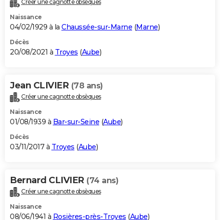
Créer une cagnotte obsèques
City break
Voyage de noces
Climat
Destinations
Voyage nature
Forum
+
PHOTO
Naissance
04/02/1929 à la
Chaussée-sur-Marne
(
Marne
)
GUIDES D'ACHAT
Décès
20/08/2021 à
Troyes
(
Aube
)
BONS PLANS
CARTE DE VOEUX
Jean CLIVIER
(78 ans)
Carte Bonne année
Carte Pâques
Carte de Noël
Carte Saint-Valentin
Carte d'anniversaire
DICTIONNAIRE
Créer une cagnotte obsèques
Biographies
Expressions
Dictionnaire
Citations
Proverbes
PROGRAMME TV
Naissance
01/08/1939 à
Bar-sur-Seine
(
Aube
)
COPAINS D'AVANT
Décès
03/11/2017 à
Troyes
(
Aube
)
Se connecter
Collèges
Universités
Service militaire
S'inscrire
Lycées
Primaires
Entreprises
Avis de recherche
AVIS DE DÉCÈS
FORUM
Bernard CLIVIER
(74 ans)
Lifestyle
Sport
Television
Cinema
Bricolage
Culture
Auto
Voyage
Créer une cagnotte obsèques
Naissance
08/06/1941 à
Rosières-près-Troyes
(
Aube
)