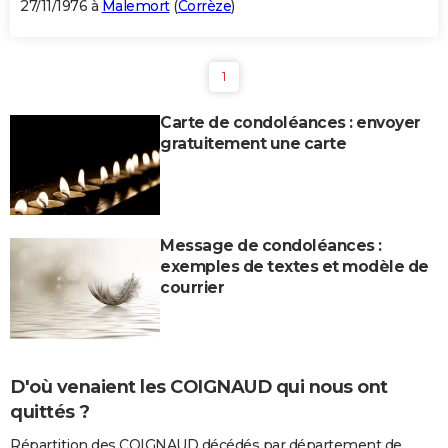
27/11/1976 à
Malemort
(
Corrèze
)
1
Carte de condoléances : envoyer
gratuitement une carte
Message de condoléances :
exemples de textes et modèle de
courrier
D'où venaient les COIGNAUD qui nous ont
quittés ?
Répartition des COIGNAUD décédés par département de