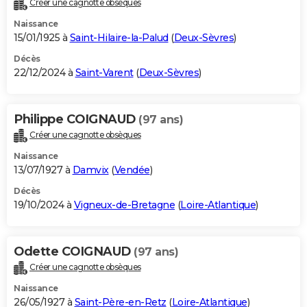
Créer une cagnotte obsèques
City break
Voyage de noces
Climat
Destinations
Voyage nature
Forum
+
PHOTO
Naissance
15/01/1925 à
Saint-Hilaire-la-Palud
(
Deux-Sèvres
)
GUIDES D'ACHAT
Décès
22/12/2024 à
Saint-Varent
(
Deux-Sèvres
)
BONS PLANS
CARTE DE VOEUX
Philippe COIGNAUD
(97 ans)
Carte Bonne année
Carte Pâques
Carte de Noël
Carte Saint-Valentin
Carte d'anniversaire
DICTIONNAIRE
Créer une cagnotte obsèques
Biographies
Expressions
Dictionnaire
Citations
Proverbes
PROGRAMME TV
Naissance
13/07/1927 à
Damvix
(
Vendée
)
COPAINS D'AVANT
Décès
19/10/2024 à
Vigneux-de-Bretagne
(
Loire-Atlantique
)
Se connecter
Collèges
Universités
Service militaire
S'inscrire
Lycées
Primaires
Entreprises
Avis de recherche
AVIS DE DÉCÈS
FORUM
Odette COIGNAUD
(97 ans)
Lifestyle
Sport
Television
Cinema
Bricolage
Culture
Auto
Voyage
Créer une cagnotte obsèques
Naissance
26/05/1927 à
Saint-Père-en-Retz
(
Loire-Atlantique
)