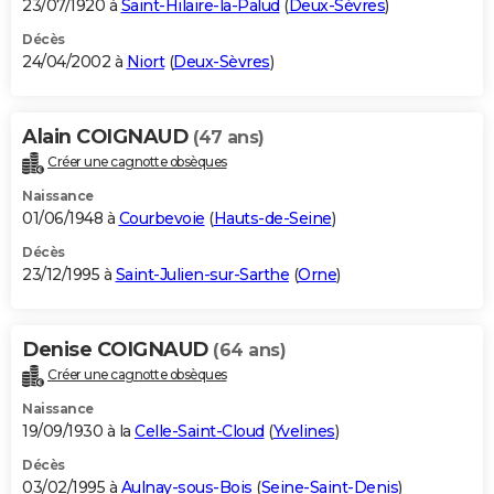
23/07/1920 à
Saint-Hilaire-la-Palud
(
Deux-Sèvres
)
Décès
24/04/2002 à
Niort
(
Deux-Sèvres
)
Alain COIGNAUD
(47 ans)
Créer une cagnotte obsèques
Naissance
01/06/1948 à
Courbevoie
(
Hauts-de-Seine
)
Décès
23/12/1995 à
Saint-Julien-sur-Sarthe
(
Orne
)
Denise COIGNAUD
(64 ans)
Créer une cagnotte obsèques
Naissance
19/09/1930 à la
Celle-Saint-Cloud
(
Yvelines
)
Décès
03/02/1995 à
Aulnay-sous-Bois
(
Seine-Saint-Denis
)