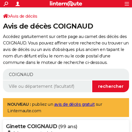
ACTUALITÉS
Connexion
S'inscrire
Avis de décès
Rechercher
Société
Education
Villes
Politique
Faits Divers
Monde
+
SPORT
Avis de décès COIGNAUD
Football
Cyclisme
Forum
Coupe du monde 2026
Tennis
Rugby
CULTURE
Accédez gratuitement sur cette page au carnet des décès des
TNT
Cinéma
Musique
Programme TV
Streaming
Sorties cinéma
+
COIGNAUD. Vous pouvez affiner votre recherche ou trouver un
FINANCE
avis de décès ou un avis d'obsèques plus ancien en tapant le
Impôts
Immobilier
Banque
Crédit
Retraite
Epargne
Risques naturels par ville
Assurance
AUTO
nom d'un défunt et/ou le nom ou le code postal d'une
commune dans le moteur de recherche ci-dessous.
Réserver un essai
Berlines
Forum auto
Essais
Citadines
SUV
+
HIGH-TECH
Meilleur smartphone
Ordinateurs
Guide high-tech
Mobiles
Internet
Jeux vidéo
+
BRICOLAGE
Aménagement intérieur
Cuisine
Jardinage
+
Forum
Extérieur
Salle de bains
Rangement
WEEK-END
Escapades
Expositions
Week-end nature
Guides de France
Patrimoine
Musées
+
LIFESTYLE
NOUVEAU :
publiez un
avis de décès gratuit
sur
Linternaute.com
Bien-être
Mode
+
Art de vivre
Loisirs
Modes de vie
SANTE
Ginette COIGNAUD
Guide de la santé
Médicaments
+
Alimentation
Maladies
Sommeil
(99 ans)
VOYAGE