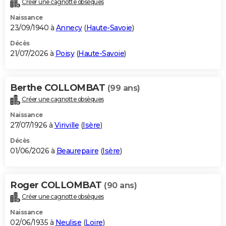
Créer une cagnotte obsèques
City break
Voyage de noces
Climat
Destinations
Voyage nature
Forum
+
PHOTO
Naissance
23/09/1940 à
Annecy
(
Haute-Savoie
)
GUIDES D'ACHAT
Décès
21/07/2026 à
Poisy
(
Haute-Savoie
)
BONS PLANS
CARTE DE VOEUX
Berthe COLLOMBAT
(99 ans)
Carte Bonne année
Carte Pâques
Carte de Noël
Carte Saint-Valentin
Carte d'anniversaire
DICTIONNAIRE
Créer une cagnotte obsèques
Biographies
Expressions
Dictionnaire
Citations
Proverbes
PROGRAMME TV
Naissance
27/07/1926 à
Viriville
(
Isère
)
COPAINS D'AVANT
Décès
01/06/2026 à
Beaurepaire
(
Isère
)
Se connecter
Collèges
Universités
Service militaire
S'inscrire
Lycées
Primaires
Entreprises
Avis de recherche
AVIS DE DÉCÈS
FORUM
Roger COLLOMBAT
(90 ans)
Lifestyle
Sport
Television
Cinema
Bricolage
Culture
Auto
Voyage
Créer une cagnotte obsèques
Naissance
02/06/1935 à
Neulise
(
Loire
)