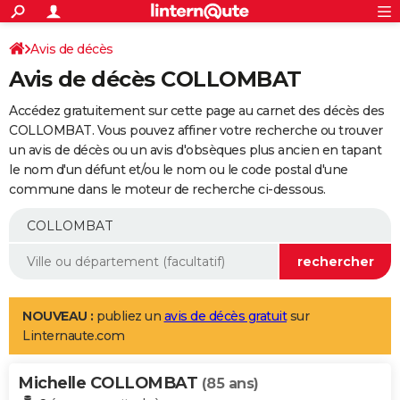
ACTUALITÉS
Connexion
S'inscrire
Avis de décès
Rechercher
Société
Education
Villes
Politique
Faits Divers
Monde
+
SPORT
Avis de décès COLLOMBAT
Football
Cyclisme
Forum
Coupe du monde 2026
Tennis
Rugby
CULTURE
Accédez gratuitement sur cette page au carnet des décès des
TNT
Cinéma
Musique
Programme TV
Streaming
Sorties cinéma
+
COLLOMBAT. Vous pouvez affiner votre recherche ou trouver
FINANCE
un avis de décès ou un avis d'obsèques plus ancien en tapant
Impôts
Immobilier
Banque
Crédit
Retraite
Epargne
Risques naturels par ville
Assurance
AUTO
le nom d'un défunt et/ou le nom ou le code postal d'une
commune dans le moteur de recherche ci-dessous.
Réserver un essai
Berlines
Forum auto
Essais
Citadines
SUV
+
HIGH-TECH
Meilleur smartphone
Ordinateurs
Guide high-tech
Mobiles
Internet
Jeux vidéo
+
BRICOLAGE
Aménagement intérieur
Cuisine
Jardinage
+
Forum
Extérieur
Salle de bains
Rangement
WEEK-END
Escapades
Expositions
Week-end nature
Guides de France
Patrimoine
Musées
+
LIFESTYLE
NOUVEAU :
publiez un
avis de décès gratuit
sur
Linternaute.com
Bien-être
Mode
+
Art de vivre
Loisirs
Modes de vie
SANTE
Michelle COLLOMBAT
Guide de la santé
Médicaments
+
Alimentation
Maladies
Sommeil
(85 ans)
VOYAGE