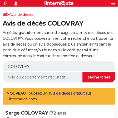
ACTUALITÉS
Connexion
S'inscrire
Avis de décès
Rechercher
Société
Education
Villes
Politique
Faits Divers
Monde
+
SPORT
Avis de décès COLOVRAY
Football
Cyclisme
Forum
Coupe du monde 2026
Tennis
Rugby
CULTURE
Accédez gratuitement sur cette page au carnet des décès des
TNT
Cinéma
Musique
Programme TV
Streaming
Sorties cinéma
+
COLOVRAY. Vous pouvez affiner votre recherche ou trouver un
FINANCE
avis de décès ou un avis d'obsèques plus ancien en tapant le
Impôts
Immobilier
Banque
Crédit
Retraite
Epargne
Risques naturels par ville
Assurance
AUTO
nom d'un défunt et/ou le nom ou le code postal d'une
commune dans le moteur de recherche ci-dessous.
Réserver un essai
Berlines
Forum auto
Essais
Citadines
SUV
+
HIGH-TECH
Meilleur smartphone
Ordinateurs
Guide high-tech
Mobiles
Internet
Jeux vidéo
+
BRICOLAGE
Aménagement intérieur
Cuisine
Jardinage
+
Forum
Extérieur
Salle de bains
Rangement
WEEK-END
Escapades
Expositions
Week-end nature
Guides de France
Patrimoine
Musées
+
LIFESTYLE
NOUVEAU :
publiez un
avis de décès gratuit
sur
Linternaute.com
Bien-être
Mode
+
Art de vivre
Loisirs
Modes de vie
SANTE
Serge COLOVRAY
Guide de la santé
Médicaments
+
Alimentation
Maladies
Sommeil
(72 ans)
VOYAGE