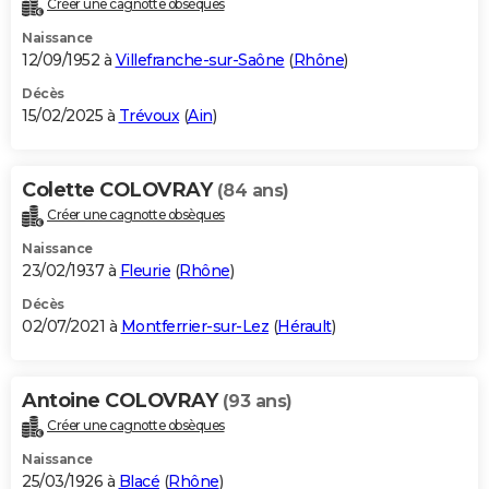
Créer une cagnotte obsèques
City break
Voyage de noces
Climat
Destinations
Voyage nature
Forum
+
PHOTO
Naissance
12/09/1952 à
Villefranche-sur-Saône
(
Rhône
)
GUIDES D'ACHAT
Décès
15/02/2025 à
Trévoux
(
Ain
)
BONS PLANS
CARTE DE VOEUX
Colette COLOVRAY
(84 ans)
Carte Bonne année
Carte Pâques
Carte de Noël
Carte Saint-Valentin
Carte d'anniversaire
DICTIONNAIRE
Créer une cagnotte obsèques
Biographies
Expressions
Dictionnaire
Citations
Proverbes
PROGRAMME TV
Naissance
23/02/1937 à
Fleurie
(
Rhône
)
COPAINS D'AVANT
Décès
02/07/2021 à
Montferrier-sur-Lez
(
Hérault
)
Se connecter
Collèges
Universités
Service militaire
S'inscrire
Lycées
Primaires
Entreprises
Avis de recherche
AVIS DE DÉCÈS
FORUM
Antoine COLOVRAY
(93 ans)
Lifestyle
Sport
Television
Cinema
Bricolage
Culture
Auto
Voyage
Créer une cagnotte obsèques
Naissance
25/03/1926 à
Blacé
(
Rhône
)