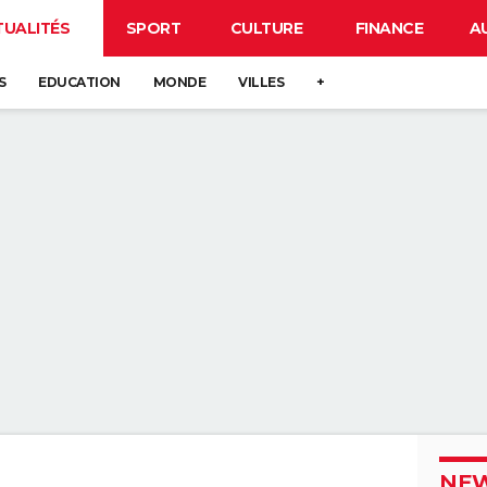
TUALITÉS
SPORT
CULTURE
FINANCE
A
S
EDUCATION
MONDE
VILLES
+
NEW