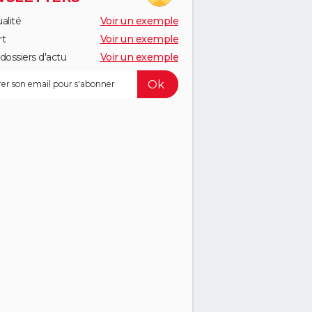
alité
Voir un exemple
rt
Voir un exemple
dossiers d'actu
Voir un exemple