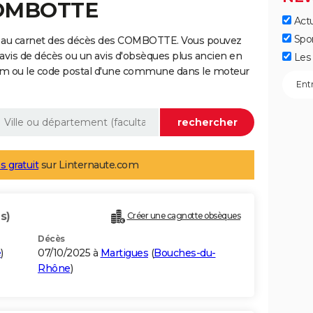
COMBOTTE
Actu
Spo
e au carnet des décès des COMBOTTE. Vous pouvez
 avis de décès ou un avis d'obsèques plus ancien en
Les 
nom ou le code postal d'une commune dans le moteur
s gratuit
sur Linternaute.com
s)
Créer une cagnotte obsèques
Décès
e
)
07/10/2025 à
Martigues
(
Bouches-du-
Rhône
)