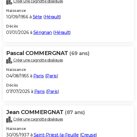
Créer une cagnotte obsèques
City break
Voyage de noces
Climat
Destinations
Voyage nature
Forum
+
PHOTO
Naissance
10/09/1956 à
Sète
(
Hérault
)
GUIDES D'ACHAT
Décès
01/01/2026 à
Sérignan
(
Hérault
)
BONS PLANS
CARTE DE VOEUX
Pascal COMMERGNAT
(69 ans)
Carte Bonne année
Carte Pâques
Carte de Noël
Carte Saint-Valentin
Carte d'anniversaire
DICTIONNAIRE
Créer une cagnotte obsèques
Biographies
Expressions
Dictionnaire
Citations
Proverbes
PROGRAMME TV
Naissance
04/08/1955 à
Paris
(
Paris
)
COPAINS D'AVANT
Décès
07/07/2025 à
Paris
(
Paris
)
Se connecter
Collèges
Universités
Service militaire
S'inscrire
Lycées
Primaires
Entreprises
Avis de recherche
AVIS DE DÉCÈS
FORUM
Jean COMMERGNAT
(87 ans)
Lifestyle
Sport
Television
Cinema
Bricolage
Culture
Auto
Voyage
Créer une cagnotte obsèques
Naissance
30/05/1937 à
Saint-Priest-la-Feuille
(
Creuse
)