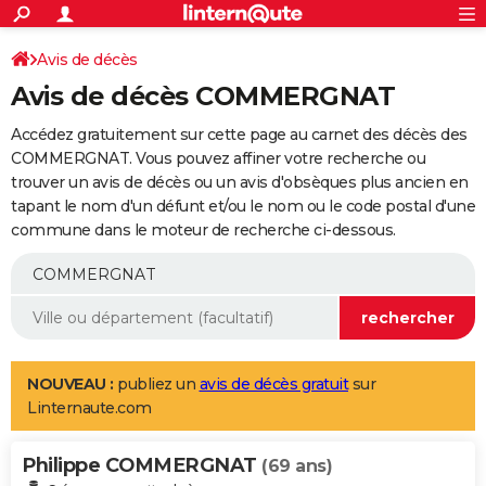
ACTUALITÉS
Connexion
S'inscrire
Avis de décès
Rechercher
Société
Education
Villes
Politique
Faits Divers
Monde
+
SPORT
Avis de décès COMMERGNAT
Football
Cyclisme
Forum
Coupe du monde 2026
Tennis
Rugby
CULTURE
Accédez gratuitement sur cette page au carnet des décès des
TNT
Cinéma
Musique
Programme TV
Streaming
Sorties cinéma
+
COMMERGNAT. Vous pouvez affiner votre recherche ou
FINANCE
trouver un avis de décès ou un avis d'obsèques plus ancien en
Impôts
Immobilier
Banque
Crédit
Retraite
Epargne
Risques naturels par ville
Assurance
AUTO
tapant le nom d'un défunt et/ou le nom ou le code postal d'une
commune dans le moteur de recherche ci-dessous.
Réserver un essai
Berlines
Forum auto
Essais
Citadines
SUV
+
HIGH-TECH
Meilleur smartphone
Ordinateurs
Guide high-tech
Mobiles
Internet
Jeux vidéo
+
BRICOLAGE
Aménagement intérieur
Cuisine
Jardinage
+
Forum
Extérieur
Salle de bains
Rangement
WEEK-END
Escapades
Expositions
Week-end nature
Guides de France
Patrimoine
Musées
+
LIFESTYLE
NOUVEAU :
publiez un
avis de décès gratuit
sur
Linternaute.com
Bien-être
Mode
+
Art de vivre
Loisirs
Modes de vie
SANTE
Philippe COMMERGNAT
Guide de la santé
Médicaments
+
Alimentation
Maladies
Sommeil
(69 ans)
VOYAGE