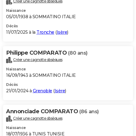
Créer une cagnotte obsèques
City break
Voyage de noces
Climat
Destinations
Voyage nature
Forum
+
PHOTO
Naissance
05/01/1938 à SOMMATINO ITALIE
GUIDES D'ACHAT
Décès
11/07/2025 à la
Tronche
(
Isère
)
BONS PLANS
CARTE DE VOEUX
Philippe COMPARATO
(80 ans)
Carte Bonne année
Carte Pâques
Carte de Noël
Carte Saint-Valentin
Carte d'anniversaire
DICTIONNAIRE
Créer une cagnotte obsèques
Biographies
Expressions
Dictionnaire
Citations
Proverbes
PROGRAMME TV
Naissance
16/09/1943 à SOMMATINO ITALIE
COPAINS D'AVANT
Décès
21/01/2024 à
Grenoble
(
Isère
)
Se connecter
Collèges
Universités
Service militaire
S'inscrire
Lycées
Primaires
Entreprises
Avis de recherche
AVIS DE DÉCÈS
FORUM
Annonciade COMPARATO
(86 ans)
Lifestyle
Sport
Television
Cinema
Bricolage
Culture
Auto
Voyage
Créer une cagnotte obsèques
Naissance
18/07/1936 à TUNIS TUNISIE