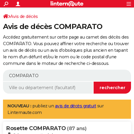
ACTUALITÉS
Connexion
S'inscrire
Avis de décès
Rechercher
Société
Education
Villes
Politique
Faits Divers
Monde
+
SPORT
Avis de décès COMPARATO
Football
Cyclisme
Forum
Coupe du monde 2026
Tennis
Rugby
CULTURE
Accédez gratuitement sur cette page au carnet des décès des
TNT
Cinéma
Musique
Programme TV
Streaming
Sorties cinéma
+
COMPARATO. Vous pouvez affiner votre recherche ou trouver
FINANCE
un avis de décès ou un avis d'obsèques plus ancien en tapant
Impôts
Immobilier
Banque
Crédit
Retraite
Epargne
Risques naturels par ville
Assurance
AUTO
le nom d'un défunt et/ou le nom ou le code postal d'une
commune dans le moteur de recherche ci-dessous.
Réserver un essai
Berlines
Forum auto
Essais
Citadines
SUV
+
HIGH-TECH
Meilleur smartphone
Ordinateurs
Guide high-tech
Mobiles
Internet
Jeux vidéo
+
BRICOLAGE
Aménagement intérieur
Cuisine
Jardinage
+
Forum
Extérieur
Salle de bains
Rangement
WEEK-END
Escapades
Expositions
Week-end nature
Guides de France
Patrimoine
Musées
+
LIFESTYLE
NOUVEAU :
publiez un
avis de décès gratuit
sur
Linternaute.com
Bien-être
Mode
+
Art de vivre
Loisirs
Modes de vie
SANTE
Rosette COMPARATO
Guide de la santé
Médicaments
+
Alimentation
Maladies
Sommeil
(87 ans)
VOYAGE