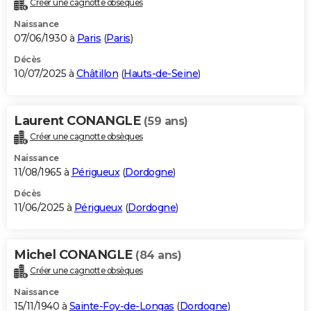
Créer une cagnotte obsèques
City break
Voyage de noces
Climat
Destinations
Voyage nature
Forum
+
PHOTO
Naissance
07/06/1930 à
Paris
(
Paris
)
GUIDES D'ACHAT
Décès
10/07/2025 à
Châtillon
(
Hauts-de-Seine
)
BONS PLANS
CARTE DE VOEUX
Laurent CONANGLE
(59 ans)
Carte Bonne année
Carte Pâques
Carte de Noël
Carte Saint-Valentin
Carte d'anniversaire
DICTIONNAIRE
Créer une cagnotte obsèques
Biographies
Expressions
Dictionnaire
Citations
Proverbes
PROGRAMME TV
Naissance
11/08/1965 à
Périgueux
(
Dordogne
)
COPAINS D'AVANT
Décès
11/06/2025 à
Périgueux
(
Dordogne
)
Se connecter
Collèges
Universités
Service militaire
S'inscrire
Lycées
Primaires
Entreprises
Avis de recherche
AVIS DE DÉCÈS
FORUM
Michel CONANGLE
(84 ans)
Lifestyle
Sport
Television
Cinema
Bricolage
Culture
Auto
Voyage
Créer une cagnotte obsèques
Naissance
15/11/1940 à
Sainte-Foy-de-Longas
(
Dordogne
)