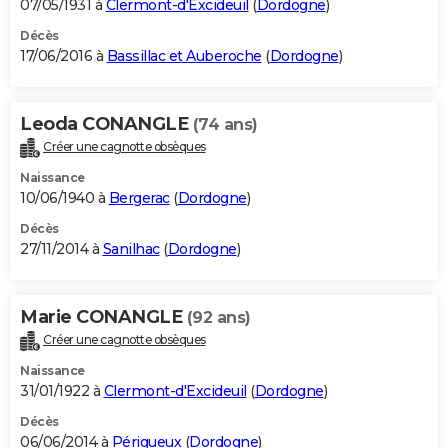
07/05/1931 à
Clermont-d'Excideuil
(
Dordogne
)
Décès
17/06/2016 à
Bassillac et Auberoche
(
Dordogne
)
Leoda CONANGLE
(74 ans)
Créer une cagnotte obsèques
Naissance
10/06/1940 à
Bergerac
(
Dordogne
)
Décès
27/11/2014 à
Sanilhac
(
Dordogne
)
Marie CONANGLE
(92 ans)
Créer une cagnotte obsèques
Naissance
31/01/1922 à
Clermont-d'Excideuil
(
Dordogne
)
Décès
06/06/2014 à
Périgueux
(
Dordogne
)