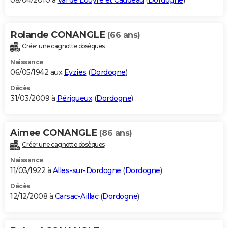
08/04/2010 à
Val de Louyre et Caudeau
(
Dordogne
)
Rolande CONANGLE
(66 ans)
Créer une cagnotte obsèques
Naissance
06/05/1942 aux
Eyzies
(
Dordogne
)
Décès
31/03/2009 à
Périgueux
(
Dordogne
)
Aimee CONANGLE
(86 ans)
Créer une cagnotte obsèques
Naissance
11/03/1922 à
Alles-sur-Dordogne
(
Dordogne
)
Décès
12/12/2008 à
Carsac-Aillac
(
Dordogne
)