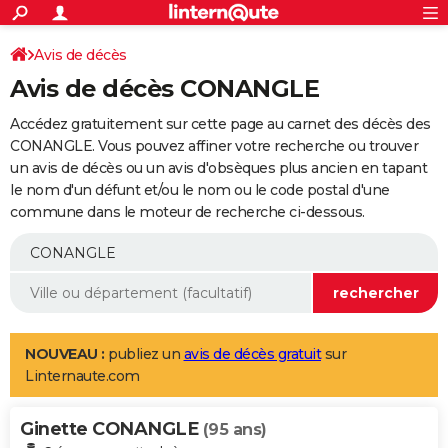
ACTUALITÉS
Connexion
S'inscrire
Avis de décès
Rechercher
Société
Education
Villes
Politique
Faits Divers
Monde
+
SPORT
Avis de décès CONANGLE
Football
Cyclisme
Forum
Coupe du monde 2026
Tennis
Rugby
CULTURE
Accédez gratuitement sur cette page au carnet des décès des
TNT
Cinéma
Musique
Programme TV
Streaming
Sorties cinéma
+
CONANGLE. Vous pouvez affiner votre recherche ou trouver
FINANCE
un avis de décès ou un avis d'obsèques plus ancien en tapant
Impôts
Immobilier
Banque
Crédit
Retraite
Epargne
Risques naturels par ville
Assurance
AUTO
le nom d'un défunt et/ou le nom ou le code postal d'une
commune dans le moteur de recherche ci-dessous.
Réserver un essai
Berlines
Forum auto
Essais
Citadines
SUV
+
HIGH-TECH
Meilleur smartphone
Ordinateurs
Guide high-tech
Mobiles
Internet
Jeux vidéo
+
BRICOLAGE
Aménagement intérieur
Cuisine
Jardinage
+
Forum
Extérieur
Salle de bains
Rangement
WEEK-END
Escapades
Expositions
Week-end nature
Guides de France
Patrimoine
Musées
+
LIFESTYLE
NOUVEAU :
publiez un
avis de décès gratuit
sur
Linternaute.com
Bien-être
Mode
+
Art de vivre
Loisirs
Modes de vie
SANTE
Ginette CONANGLE
Guide de la santé
Médicaments
+
Alimentation
Maladies
Sommeil
(95 ans)
VOYAGE