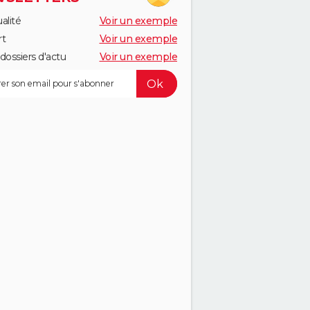
alité
Voir un exemple
rt
Voir un exemple
dossiers d'actu
Voir un exemple