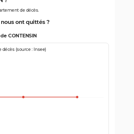
N ?
artement de décès.
nous ont quittés ?
s de CONTENSIN
écès (source : Insee)