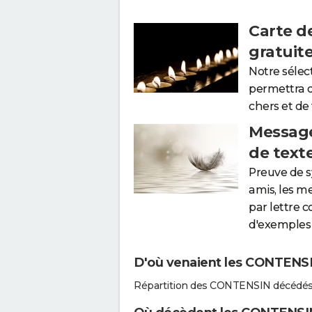
Carte d
gratuit
Notre sélec
permettra 
chers et de
Message
de text
Preuve de 
amis, les m
par lettre 
d'exemples 
D'où venaient les CONTENSIN
Répartition des CONTENSIN décédés