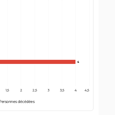
4
1,5
2
2,5
3
3,5
4
4,5
Personnes décédées