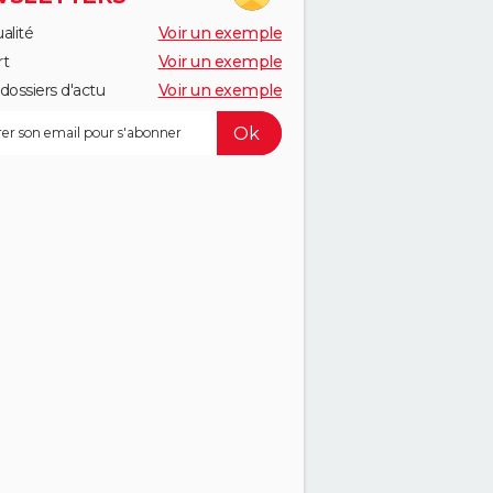
alité
Voir un exemple
rt
Voir un exemple
dossiers d'actu
Voir un exemple