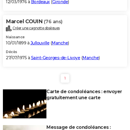
12/03/1976 à
Bordeaux
(
Gironde
)
Marcel COUIN
(76 ans)
Créer une cagnotte obsèques
Naissance
10/01/1899 à
Jullouville
(
Manche
)
Décès
27/07/1975 à
Saint-Georges-de-Livoye
(
Manche
)
1
Carte de condoléances : envoyer
gratuitement une carte
Message de condoléances :