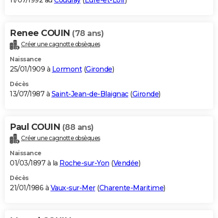
11/07/1992 au
Coudray
(
Eure-et-Loir
)
Renee COUIN
(78 ans)
Créer une cagnotte obsèques
Naissance
25/01/1909 à
Lormont
(
Gironde
)
Décès
13/07/1987 à
Saint-Jean-de-Blaignac
(
Gironde
)
Paul COUIN
(88 ans)
Créer une cagnotte obsèques
Naissance
01/03/1897 à la
Roche-sur-Yon
(
Vendée
)
Décès
21/01/1986 à
Vaux-sur-Mer
(
Charente-Maritime
)