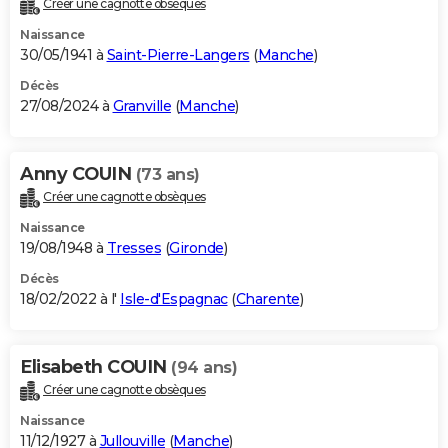
Créer une cagnotte obsèques
City break
Voyage de noces
Climat
Destinations
Voyage nature
Forum
+
PHOTO
Naissance
30/05/1941 à
Saint-Pierre-Langers
(
Manche
)
GUIDES D'ACHAT
Décès
27/08/2024 à
Granville
(
Manche
)
BONS PLANS
CARTE DE VOEUX
Anny COUIN
(73 ans)
Carte Bonne année
Carte Pâques
Carte de Noël
Carte Saint-Valentin
Carte d'anniversaire
DICTIONNAIRE
Créer une cagnotte obsèques
Biographies
Expressions
Dictionnaire
Citations
Proverbes
PROGRAMME TV
Naissance
19/08/1948 à
Tresses
(
Gironde
)
COPAINS D'AVANT
Décès
18/02/2022 à l'
Isle-d'Espagnac
(
Charente
)
Se connecter
Collèges
Universités
Service militaire
S'inscrire
Lycées
Primaires
Entreprises
Avis de recherche
AVIS DE DÉCÈS
FORUM
Elisabeth COUIN
(94 ans)
Lifestyle
Sport
Television
Cinema
Bricolage
Culture
Auto
Voyage
Créer une cagnotte obsèques
Naissance
11/12/1927 à
Jullouville
(
Manche
)