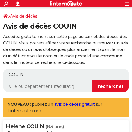
ACTUALITÉS
Connexion
S'inscrire
Avis de décès
Rechercher
Société
Education
Villes
Politique
Faits Divers
Monde
+
SPORT
Avis de décès COUIN
Football
Cyclisme
Forum
Coupe du monde 2026
Tennis
Rugby
CULTURE
Accédez gratuitement sur cette page au carnet des décès des
TNT
Cinéma
Musique
Programme TV
Streaming
Sorties cinéma
+
COUIN. Vous pouvez affiner votre recherche ou trouver un avis
FINANCE
de décès ou un avis d'obsèques plus ancien en tapant le nom
Impôts
Immobilier
Banque
Crédit
Retraite
Epargne
Risques naturels par ville
Assurance
AUTO
d'un défunt et/ou le nom ou le code postal d'une commune
dans le moteur de recherche ci-dessous.
Réserver un essai
Berlines
Forum auto
Essais
Citadines
SUV
+
HIGH-TECH
Meilleur smartphone
Ordinateurs
Guide high-tech
Mobiles
Internet
Jeux vidéo
+
BRICOLAGE
Aménagement intérieur
Cuisine
Jardinage
+
Forum
Extérieur
Salle de bains
Rangement
WEEK-END
Escapades
Expositions
Week-end nature
Guides de France
Patrimoine
Musées
+
LIFESTYLE
NOUVEAU :
publiez un
avis de décès gratuit
sur
Linternaute.com
Bien-être
Mode
+
Art de vivre
Loisirs
Modes de vie
SANTE
Helene COUIN
Guide de la santé
Médicaments
+
Alimentation
Maladies
Sommeil
(83 ans)
VOYAGE