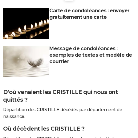
City break
Voyage de noces
Climat
Destinations
Voyage nature
Forum
+
PHOTO
Carte de condoléances : envoyer
gratuitement une carte
GUIDES D'ACHAT
BONS PLANS
CARTE DE VOEUX
Message de condoléances :
exemples de textes et modèle de
Carte Bonne année
Carte Pâques
Carte de Noël
Carte Saint-Valentin
Carte d'anniversaire
DICTIONNAIRE
courrier
Biographies
Expressions
Dictionnaire
Citations
Proverbes
PROGRAMME TV
COPAINS D'AVANT
D'où venaient les CRISTILLE qui nous ont
Se connecter
Collèges
Universités
Service militaire
S'inscrire
Lycées
Primaires
Entreprises
Avis de recherche
AVIS DE DÉCÈS
quittés ?
FORUM
Répartition des CRISTILLE décédés par département de
naissance.
Lifestyle
Sport
Television
Cinema
Bricolage
Culture
Auto
Voyage
Où décèdent les CRISTILLE ?