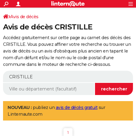
ACTUALITÉS
Connexion
S'inscrire
Avis de décès
Rechercher
Société
Education
Villes
Politique
Faits Divers
Monde
+
SPORT
Avis de décès CRISTILLE
Football
Cyclisme
Forum
Coupe du monde 2026
Tennis
Rugby
CULTURE
Accédez gratuitement sur cette page au carnet des décès des
TNT
Cinéma
Musique
Programme TV
Streaming
Sorties cinéma
+
CRISTILLE. Vous pouvez affiner votre recherche ou trouver un
FINANCE
avis de décès ou un avis d'obsèques plus ancien en tapant le
Impôts
Immobilier
Banque
Crédit
Retraite
Epargne
Risques naturels par ville
Assurance
AUTO
nom d'un défunt et/ou le nom ou le code postal d'une
commune dans le moteur de recherche ci-dessous.
Réserver un essai
Berlines
Forum auto
Essais
Citadines
SUV
+
HIGH-TECH
Meilleur smartphone
Ordinateurs
Guide high-tech
Mobiles
Internet
Jeux vidéo
+
BRICOLAGE
Aménagement intérieur
Cuisine
Jardinage
+
Forum
Extérieur
Salle de bains
Rangement
WEEK-END
Escapades
Expositions
Week-end nature
Guides de France
Patrimoine
Musées
+
LIFESTYLE
NOUVEAU :
publiez un
avis de décès gratuit
sur
Linternaute.com
Bien-être
Mode
+
Art de vivre
Loisirs
Modes de vie
SANTE
Guide de la santé
Médicaments
+
Alimentation
Maladies
Sommeil
VOYAGE
1