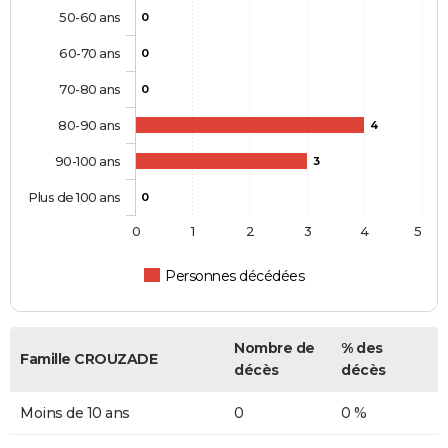
50-60 ans
0
60-70 ans
0
70-80 ans
0
80-90 ans
4
90-100 ans
3
Plus de 100 ans
0
0
1
2
3
4
5
Personnes décédées
Nombre de
% des
Famille CROUZADE
décès
décès
Moins de 10 ans
0
0 %