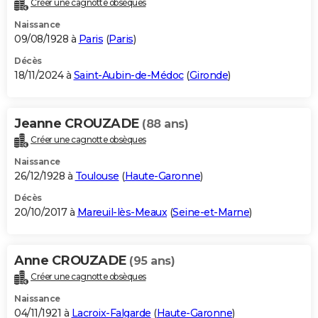
Créer une cagnotte obsèques
City break
Voyage de noces
Climat
Destinations
Voyage nature
Forum
+
PHOTO
Naissance
09/08/1928 à
Paris
(
Paris
)
GUIDES D'ACHAT
Décès
18/11/2024 à
Saint-Aubin-de-Médoc
(
Gironde
)
BONS PLANS
CARTE DE VOEUX
Jeanne CROUZADE
(88 ans)
Carte Bonne année
Carte Pâques
Carte de Noël
Carte Saint-Valentin
Carte d'anniversaire
DICTIONNAIRE
Créer une cagnotte obsèques
Biographies
Expressions
Dictionnaire
Citations
Proverbes
PROGRAMME TV
Naissance
26/12/1928 à
Toulouse
(
Haute-Garonne
)
COPAINS D'AVANT
Décès
20/10/2017 à
Mareuil-lès-Meaux
(
Seine-et-Marne
)
Se connecter
Collèges
Universités
Service militaire
S'inscrire
Lycées
Primaires
Entreprises
Avis de recherche
AVIS DE DÉCÈS
FORUM
Anne CROUZADE
(95 ans)
Lifestyle
Sport
Television
Cinema
Bricolage
Culture
Auto
Voyage
Créer une cagnotte obsèques
Naissance
04/11/1921 à
Lacroix-Falgarde
(
Haute-Garonne
)