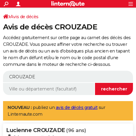
ACTUALITÉS
Connexion
S'inscrire
Avis de décès
Rechercher
Société
Education
Villes
Politique
Faits Divers
Monde
+
SPORT
Avis de décès CROUZADE
Football
Cyclisme
Forum
Coupe du monde 2026
Tennis
Rugby
CULTURE
Accédez gratuitement sur cette page au carnet des décès des
TNT
Cinéma
Musique
Programme TV
Streaming
Sorties cinéma
+
CROUZADE. Vous pouvez affiner votre recherche ou trouver
FINANCE
un avis de décès ou un avis d'obsèques plus ancien en tapant
Impôts
Immobilier
Banque
Crédit
Retraite
Epargne
Risques naturels par ville
Assurance
AUTO
le nom d'un défunt et/ou le nom ou le code postal d'une
commune dans le moteur de recherche ci-dessous.
Réserver un essai
Berlines
Forum auto
Essais
Citadines
SUV
+
HIGH-TECH
Meilleur smartphone
Ordinateurs
Guide high-tech
Mobiles
Internet
Jeux vidéo
+
BRICOLAGE
Aménagement intérieur
Cuisine
Jardinage
+
Forum
Extérieur
Salle de bains
Rangement
WEEK-END
Escapades
Expositions
Week-end nature
Guides de France
Patrimoine
Musées
+
LIFESTYLE
NOUVEAU :
publiez un
avis de décès gratuit
sur
Linternaute.com
Bien-être
Mode
+
Art de vivre
Loisirs
Modes de vie
SANTE
Lucienne CROUZADE
Guide de la santé
Médicaments
+
Alimentation
Maladies
Sommeil
(96 ans)
VOYAGE