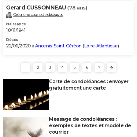
Gerard CUSSONNEAU
(78 ans)
Créer une cagnotte obsèques
Naissance
10/11/1941
Décès
22/06/2020 à
Ancenis-Saint-Géréon
(
Loire-Atlantique
)
1
2
3
4
5
6
7
Carte de condoléances : envoyer
gratuitement une carte
Message de condoléances :
exemples de textes et modèle de
courrier