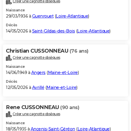
Créer une cagnotte obsèques
City break
Voyage de noces
Climat
Destinations
Voyage nature
Forum
+
PHOTO
Naissance
29/03/1936 à
Guenrouet
(
Loire-Atlantique
)
GUIDES D'ACHAT
Décès
14/05/2026 à
Saint-Gildas-des-Bois
(
Loire-Atlantique
)
BONS PLANS
CARTE DE VOEUX
Christian CUSSONNEAU
(76 ans)
Carte Bonne année
Carte Pâques
Carte de Noël
Carte Saint-Valentin
Carte d'anniversaire
DICTIONNAIRE
Créer une cagnotte obsèques
Biographies
Expressions
Dictionnaire
Citations
Proverbes
PROGRAMME TV
Naissance
14/06/1949 à
Angers
(
Maine-et-Loire
)
COPAINS D'AVANT
Décès
12/05/2026 à
Avrillé
(
Maine-et-Loire
)
Se connecter
Collèges
Universités
Service militaire
S'inscrire
Lycées
Primaires
Entreprises
Avis de recherche
AVIS DE DÉCÈS
FORUM
Rene CUSSONNEAU
(90 ans)
Lifestyle
Sport
Television
Cinema
Bricolage
Culture
Auto
Voyage
Créer une cagnotte obsèques
Naissance
18/05/1935 à
Ancenis-Saint-Géréon
(
Loire-Atlantique
)