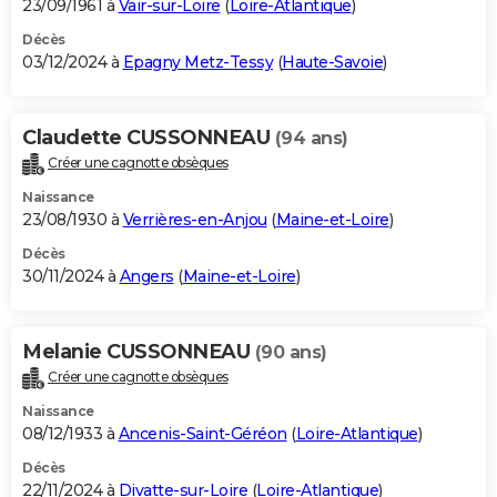
23/09/1961 à
Vair-sur-Loire
(
Loire-Atlantique
)
Décès
03/12/2024 à
Epagny Metz-Tessy
(
Haute-Savoie
)
Claudette CUSSONNEAU
(94 ans)
Créer une cagnotte obsèques
Naissance
23/08/1930 à
Verrières-en-Anjou
(
Maine-et-Loire
)
Décès
30/11/2024 à
Angers
(
Maine-et-Loire
)
Melanie CUSSONNEAU
(90 ans)
Créer une cagnotte obsèques
Naissance
08/12/1933 à
Ancenis-Saint-Géréon
(
Loire-Atlantique
)
Décès
22/11/2024 à
Divatte-sur-Loire
(
Loire-Atlantique
)