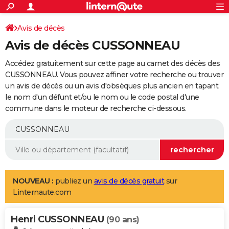
ACTUALITÉS
Connexion
S'inscrire
Avis de décès
Rechercher
Société
Education
Villes
Politique
Faits Divers
Monde
+
SPORT
Avis de décès CUSSONNEAU
Football
Cyclisme
Forum
Coupe du monde 2026
Tennis
Rugby
CULTURE
Accédez gratuitement sur cette page au carnet des décès des
TNT
Cinéma
Musique
Programme TV
Streaming
Sorties cinéma
+
CUSSONNEAU. Vous pouvez affiner votre recherche ou trouver
FINANCE
un avis de décès ou un avis d'obsèques plus ancien en tapant
Impôts
Immobilier
Banque
Crédit
Retraite
Epargne
Risques naturels par ville
Assurance
AUTO
le nom d'un défunt et/ou le nom ou le code postal d'une
commune dans le moteur de recherche ci-dessous.
Réserver un essai
Berlines
Forum auto
Essais
Citadines
SUV
+
HIGH-TECH
Meilleur smartphone
Ordinateurs
Guide high-tech
Mobiles
Internet
Jeux vidéo
+
BRICOLAGE
Aménagement intérieur
Cuisine
Jardinage
+
Forum
Extérieur
Salle de bains
Rangement
WEEK-END
Escapades
Expositions
Week-end nature
Guides de France
Patrimoine
Musées
+
LIFESTYLE
NOUVEAU :
publiez un
avis de décès gratuit
sur
Linternaute.com
Bien-être
Mode
+
Art de vivre
Loisirs
Modes de vie
SANTE
Henri CUSSONNEAU
Guide de la santé
Médicaments
+
Alimentation
Maladies
Sommeil
(90 ans)
VOYAGE