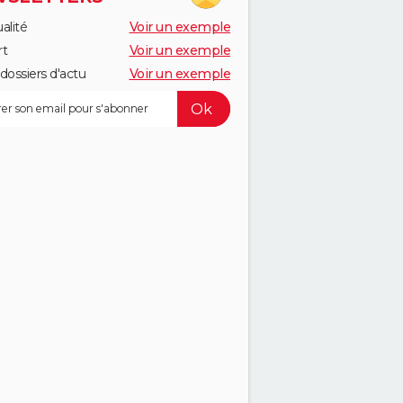
alité
Voir un exemple
rt
Voir un exemple
dossiers d'actu
Voir un exemple