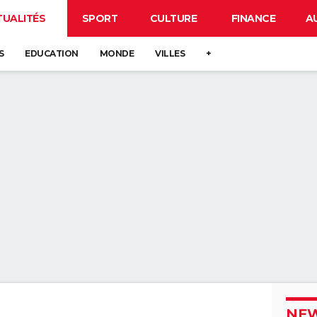
TUALITÉS
SPORT
CULTURE
FINANCE
A
S
EDUCATION
MONDE
VILLES
+
NEW