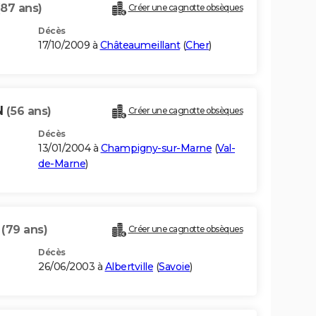
(87 ans)
Créer une cagnotte obsèques
Décès
17/10/2009 à
Châteaumeillant
(
Cher
)
N
(56 ans)
Créer une cagnotte obsèques
Décès
13/01/2004 à
Champigny-sur-Marne
(
Val-
de-Marne
)
N
(79 ans)
Créer une cagnotte obsèques
Décès
26/06/2003 à
Albertville
(
Savoie
)