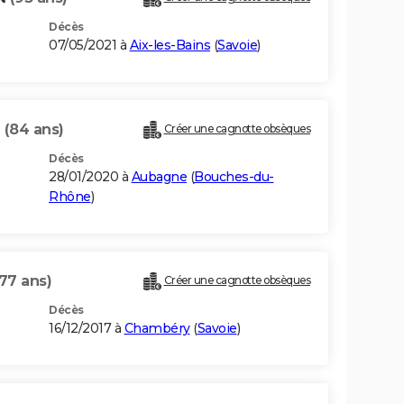
Décès
07/05/2021 à
Aix-les-Bains
(
Savoie
)
N
(84 ans)
Créer une cagnotte obsèques
Décès
28/01/2020 à
Aubagne
(
Bouches-du-
Rhône
)
(77 ans)
Créer une cagnotte obsèques
Décès
16/12/2017 à
Chambéry
(
Savoie
)