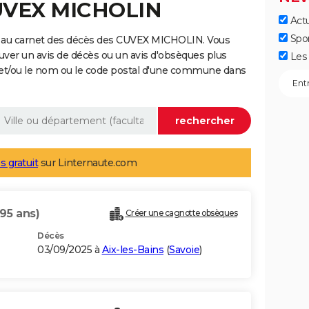
CUVEX MICHOLIN
Actu
Spo
e au carnet des décès des CUVEX MICHOLIN. Vous
uver un avis de décès ou un avis d'obsèques plus
Les 
 et/ou le nom ou le code postal d'une commune dans
s gratuit
sur Linternaute.com
(95 ans)
Créer une cagnotte obsèques
Décès
03/09/2025 à
Aix-les-Bains
(
Savoie
)