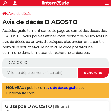
ACTUALITÉS
Connexion
S'inscrire
Avis de décès
Rechercher
Société
Education
Villes
Politique
Faits Divers
Monde
+
SPORT
Avis de décès D AGOSTO
Football
Cyclisme
Forum
Coupe du monde 2026
Tennis
Rugby
CULTURE
Accédez gratuitement sur cette page au carnet des décès des
TNT
Cinéma
Musique
Programme TV
Streaming
Sorties cinéma
+
D AGOSTO. Vous pouvez affiner votre recherche ou trouver un
FINANCE
avis de décès ou un avis d'obsèques plus ancien en tapant le
Impôts
Immobilier
Banque
Crédit
Retraite
Epargne
Risques naturels par ville
Assurance
AUTO
nom d'un défunt et/ou le nom ou le code postal d'une
commune dans le moteur de recherche ci-dessous.
Réserver un essai
Berlines
Forum auto
Essais
Citadines
SUV
+
HIGH-TECH
Meilleur smartphone
Ordinateurs
Guide high-tech
Mobiles
Internet
Jeux vidéo
+
BRICOLAGE
Aménagement intérieur
Cuisine
Jardinage
+
Forum
Extérieur
Salle de bains
Rangement
WEEK-END
Escapades
Expositions
Week-end nature
Guides de France
Patrimoine
Musées
+
LIFESTYLE
NOUVEAU :
publiez un
avis de décès gratuit
sur
Linternaute.com
Bien-être
Mode
+
Art de vivre
Loisirs
Modes de vie
SANTE
Giuseppe D AGOSTO
Guide de la santé
Médicaments
+
Alimentation
Maladies
Sommeil
(86 ans)
VOYAGE