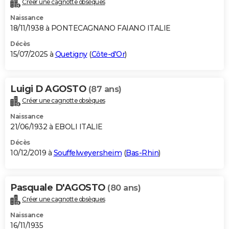
Créer une cagnotte obsèques
City break
Voyage de noces
Climat
Destinations
Voyage nature
Forum
+
PHOTO
Naissance
18/11/1938 à PONTECAGNANO FAIANO ITALIE
GUIDES D'ACHAT
Décès
15/07/2025 à
Quetigny
(
Côte-d'Or
)
BONS PLANS
CARTE DE VOEUX
Luigi D AGOSTO
(87 ans)
Carte Bonne année
Carte Pâques
Carte de Noël
Carte Saint-Valentin
Carte d'anniversaire
DICTIONNAIRE
Créer une cagnotte obsèques
Biographies
Expressions
Dictionnaire
Citations
Proverbes
PROGRAMME TV
Naissance
21/06/1932 à EBOLI ITALIE
COPAINS D'AVANT
Décès
10/12/2019 à
Souffelweyersheim
(
Bas-Rhin
)
Se connecter
Collèges
Universités
Service militaire
S'inscrire
Lycées
Primaires
Entreprises
Avis de recherche
AVIS DE DÉCÈS
FORUM
Pasquale D'AGOSTO
(80 ans)
Lifestyle
Sport
Television
Cinema
Bricolage
Culture
Auto
Voyage
Créer une cagnotte obsèques
Naissance
16/11/1935