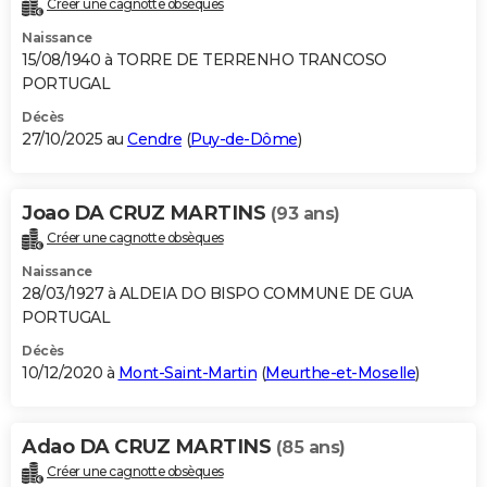
Créer une cagnotte obsèques
City break
Voyage de noces
Climat
Destinations
Voyage nature
Forum
+
PHOTO
Naissance
15/08/1940 à TORRE DE TERRENHO TRANCOSO
GUIDES D'ACHAT
PORTUGAL
BONS PLANS
Décès
27/10/2025 au
Cendre
(
Puy-de-Dôme
)
CARTE DE VOEUX
Carte Bonne année
Carte Pâques
Carte de Noël
Carte Saint-Valentin
Carte d'anniversaire
DICTIONNAIRE
Joao DA CRUZ MARTINS
(93 ans)
Créer une cagnotte obsèques
Biographies
Expressions
Dictionnaire
Citations
Proverbes
PROGRAMME TV
Naissance
COPAINS D'AVANT
28/03/1927 à ALDEIA DO BISPO COMMUNE DE GUA
PORTUGAL
Se connecter
Collèges
Universités
Service militaire
S'inscrire
Lycées
Primaires
Entreprises
Avis de recherche
AVIS DE DÉCÈS
Décès
10/12/2020 à
Mont-Saint-Martin
(
Meurthe-et-Moselle
)
FORUM
Lifestyle
Sport
Television
Cinema
Bricolage
Culture
Auto
Voyage
Adao DA CRUZ MARTINS
(85 ans)
Créer une cagnotte obsèques