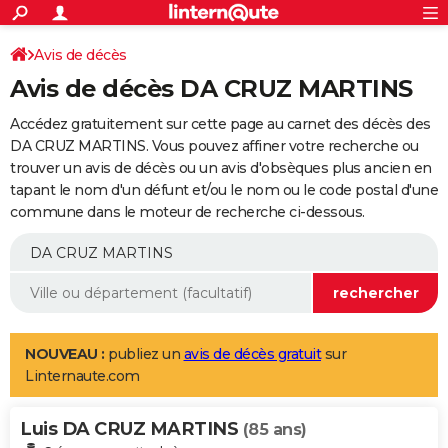
ACTUALITÉS
Connexion
S'inscrire
Avis de décès
Rechercher
Société
Education
Villes
Politique
Faits Divers
Monde
+
SPORT
Avis de décès DA CRUZ MARTINS
Football
Cyclisme
Forum
Coupe du monde 2026
Tennis
Rugby
CULTURE
Accédez gratuitement sur cette page au carnet des décès des
TNT
Cinéma
Musique
Programme TV
Streaming
Sorties cinéma
+
DA CRUZ MARTINS. Vous pouvez affiner votre recherche ou
FINANCE
trouver un avis de décès ou un avis d'obsèques plus ancien en
Impôts
Immobilier
Banque
Crédit
Retraite
Epargne
Risques naturels par ville
Assurance
AUTO
tapant le nom d'un défunt et/ou le nom ou le code postal d'une
commune dans le moteur de recherche ci-dessous.
Réserver un essai
Berlines
Forum auto
Essais
Citadines
SUV
+
HIGH-TECH
Meilleur smartphone
Ordinateurs
Guide high-tech
Mobiles
Internet
Jeux vidéo
+
BRICOLAGE
Aménagement intérieur
Cuisine
Jardinage
+
Forum
Extérieur
Salle de bains
Rangement
WEEK-END
Escapades
Expositions
Week-end nature
Guides de France
Patrimoine
Musées
+
LIFESTYLE
NOUVEAU :
publiez un
avis de décès gratuit
sur
Linternaute.com
Bien-être
Mode
+
Art de vivre
Loisirs
Modes de vie
SANTE
Luis DA CRUZ MARTINS
Guide de la santé
Médicaments
+
Alimentation
Maladies
Sommeil
(85 ans)
VOYAGE