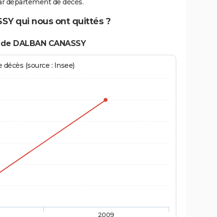
r département de décès.
Y qui nous ont quittés ?
s de DALBAN CANASSY
écès (source : Insee)
2009