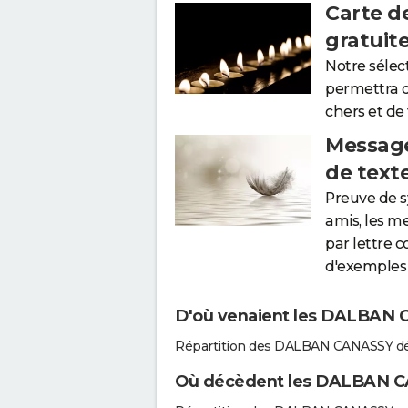
Carte d
gratuit
Notre sélec
permettra 
chers et de
Message
de text
Preuve de 
amis, les m
par lettre 
d'exemples 
D'où venaient les DALBAN C
Répartition des DALBAN CANASSY dé
Où décèdent les DALBAN 