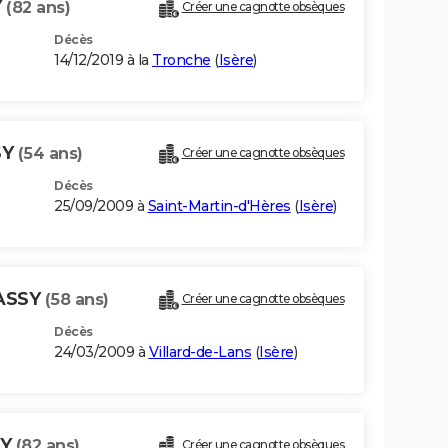
Y
(82 ans)
Créer une cagnotte obsèques
Décès
14/12/2019 à la
Tronche
(
Isère
)
SY
(54 ans)
Créer une cagnotte obsèques
Décès
25/09/2009 à
Saint-Martin-d'Hères
(
Isère
)
ASSY
(58 ans)
Créer une cagnotte obsèques
Décès
24/03/2009 à
Villard-de-Lans
(
Isère
)
SY
(82 ans)
Créer une cagnotte obsèques