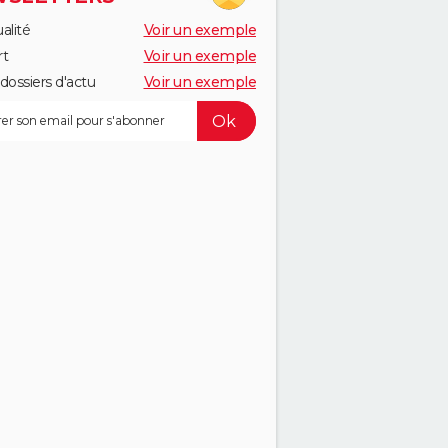
alité
Voir un exemple
rt
Voir un exemple
dossiers d'actu
Voir un exemple