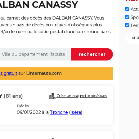
DALBAN CANASSY
Actu
Spo
e au carnet des décès des DALBAN CANASSY. Vous
uver un avis de décès ou un avis d'obsèques plus
Les 
 et/ou le nom ou le code postal d'une commune dans
s gratuit
sur Linternaute.com
SY
(81 ans)
Créer une cagnotte obsèques
Décès
09/01/2022 à la
Tronche
(
Isère
)