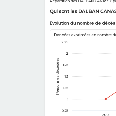
Répartition des DALBAN CANASSY pa
Qui sont les DALBAN CANASS
Evolution du nombre de décè
Données exprimées en nombre de d
2,25
2
Personnes décédées
1,75
1,5
1,25
1
0,75
2001