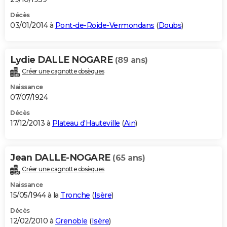
Décès
03/01/2014 à
Pont-de-Roide-Vermondans
(
Doubs
)
Lydie DALLE NOGARE
(89 ans)
Créer une cagnotte obsèques
Naissance
07/07/1924
Décès
17/12/2013 à
Plateau d'Hauteville
(
Ain
)
Jean DALLE-NOGARE
(65 ans)
Créer une cagnotte obsèques
Naissance
15/05/1944 à la
Tronche
(
Isère
)
Décès
12/02/2010 à
Grenoble
(
Isère
)