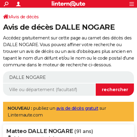
ACTUALITÉS
Connexion
S'inscrire
Avis de décès
Rechercher
Société
Education
Villes
Politique
Faits Divers
Monde
+
SPORT
Avis de décès DALLE NOGARE
Football
Cyclisme
Forum
Coupe du monde 2026
Tennis
Rugby
CULTURE
Accédez gratuitement sur cette page au carnet des décès des
TNT
Cinéma
Musique
Programme TV
Streaming
Sorties cinéma
+
DALLE NOGARE. Vous pouvez affiner votre recherche ou
FINANCE
trouver un avis de décès ou un avis d'obsèques plus ancien en
Impôts
Immobilier
Banque
Crédit
Retraite
Epargne
Risques naturels par ville
Assurance
AUTO
tapant le nom d'un défunt et/ou le nom ou le code postal d'une
commune dans le moteur de recherche ci-dessous.
Réserver un essai
Berlines
Forum auto
Essais
Citadines
SUV
+
HIGH-TECH
Meilleur smartphone
Ordinateurs
Guide high-tech
Mobiles
Internet
Jeux vidéo
+
BRICOLAGE
Aménagement intérieur
Cuisine
Jardinage
+
Forum
Extérieur
Salle de bains
Rangement
WEEK-END
Escapades
Expositions
Week-end nature
Guides de France
Patrimoine
Musées
+
LIFESTYLE
NOUVEAU :
publiez un
avis de décès gratuit
sur
Linternaute.com
Bien-être
Mode
+
Art de vivre
Loisirs
Modes de vie
SANTE
Matteo DALLE NOGARE
Guide de la santé
Médicaments
+
Alimentation
Maladies
Sommeil
(91 ans)
VOYAGE