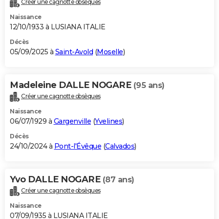
Créer une cagnotte obsèques
City break
Voyage de noces
Climat
Destinations
Voyage nature
Forum
+
PHOTO
Naissance
12/10/1933 à LUSIANA ITALIE
GUIDES D'ACHAT
Décès
05/09/2025 à
Saint-Avold
(
Moselle
)
BONS PLANS
CARTE DE VOEUX
Madeleine DALLE NOGARE
(95 ans)
Carte Bonne année
Carte Pâques
Carte de Noël
Carte Saint-Valentin
Carte d'anniversaire
DICTIONNAIRE
Créer une cagnotte obsèques
Biographies
Expressions
Dictionnaire
Citations
Proverbes
PROGRAMME TV
Naissance
06/07/1929 à
Gargenville
(
Yvelines
)
COPAINS D'AVANT
Décès
24/10/2024 à
Pont-l'Évêque
(
Calvados
)
Se connecter
Collèges
Universités
Service militaire
S'inscrire
Lycées
Primaires
Entreprises
Avis de recherche
AVIS DE DÉCÈS
FORUM
Yvo DALLE NOGARE
(87 ans)
Lifestyle
Sport
Television
Cinema
Bricolage
Culture
Auto
Voyage
Créer une cagnotte obsèques
Naissance
07/09/1935 à LUSIANA ITALIE