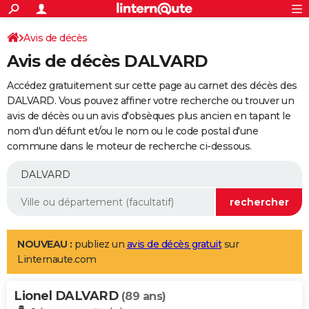
ACTUALITÉS
Connexion
S'inscrire
Avis de décès
Rechercher
Société
Education
Villes
Politique
Faits Divers
Monde
+
SPORT
Avis de décès DALVARD
Football
Cyclisme
Forum
Coupe du monde 2026
Tennis
Rugby
CULTURE
Accédez gratuitement sur cette page au carnet des décès des
TNT
Cinéma
Musique
Programme TV
Streaming
Sorties cinéma
+
DALVARD. Vous pouvez affiner votre recherche ou trouver un
FINANCE
avis de décès ou un avis d'obsèques plus ancien en tapant le
Impôts
Immobilier
Banque
Crédit
Retraite
Epargne
Risques naturels par ville
Assurance
AUTO
nom d'un défunt et/ou le nom ou le code postal d'une
commune dans le moteur de recherche ci-dessous.
Réserver un essai
Berlines
Forum auto
Essais
Citadines
SUV
+
HIGH-TECH
Meilleur smartphone
Ordinateurs
Guide high-tech
Mobiles
Internet
Jeux vidéo
+
BRICOLAGE
Aménagement intérieur
Cuisine
Jardinage
+
Forum
Extérieur
Salle de bains
Rangement
WEEK-END
Escapades
Expositions
Week-end nature
Guides de France
Patrimoine
Musées
+
LIFESTYLE
NOUVEAU :
publiez un
avis de décès gratuit
sur
Linternaute.com
Bien-être
Mode
+
Art de vivre
Loisirs
Modes de vie
SANTE
Lionel DALVARD
Guide de la santé
Médicaments
+
Alimentation
Maladies
Sommeil
(89 ans)
VOYAGE