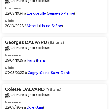
Créer une cagnotte obsèques
City break
Voyage de noces
Climat
Destinations
Voyage nature
Forum
+
PHOTO
Naissance
22/08/1934 à
Longueville
(
Seine-et-Marne
)
GUIDES D'ACHAT
Décès
20/10/2023 à
Vesoul
(
Haute-Saône
)
BONS PLANS
CARTE DE VOEUX
Georges DALVARD
(93 ans)
Carte Bonne année
Carte Pâques
Carte de Noël
Carte Saint-Valentin
Carte d'anniversaire
DICTIONNAIRE
Créer une cagnotte obsèques
Biographies
Expressions
Dictionnaire
Citations
Proverbes
PROGRAMME TV
Naissance
29/04/1929 à
Paris
(
Paris
)
COPAINS D'AVANT
Décès
07/03/2023 à
Gagny
(
Seine-Saint-Denis
)
Se connecter
Collèges
Universités
Service militaire
S'inscrire
Lycées
Primaires
Entreprises
Avis de recherche
AVIS DE DÉCÈS
FORUM
Colette DALVARD
(78 ans)
Lifestyle
Sport
Television
Cinema
Bricolage
Culture
Auto
Voyage
Créer une cagnotte obsèques
Naissance
22/07/1934 à
Dole
(
Jura
)