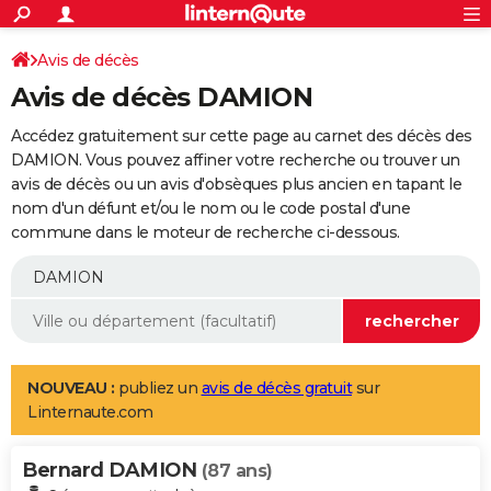
ACTUALITÉS
Connexion
S'inscrire
Avis de décès
Rechercher
Société
Education
Villes
Politique
Faits Divers
Monde
+
SPORT
Avis de décès DAMION
Football
Cyclisme
Forum
Coupe du monde 2026
Tennis
Rugby
CULTURE
Accédez gratuitement sur cette page au carnet des décès des
TNT
Cinéma
Musique
Programme TV
Streaming
Sorties cinéma
+
DAMION. Vous pouvez affiner votre recherche ou trouver un
FINANCE
avis de décès ou un avis d'obsèques plus ancien en tapant le
Impôts
Immobilier
Banque
Crédit
Retraite
Epargne
Risques naturels par ville
Assurance
AUTO
nom d'un défunt et/ou le nom ou le code postal d'une
commune dans le moteur de recherche ci-dessous.
Réserver un essai
Berlines
Forum auto
Essais
Citadines
SUV
+
HIGH-TECH
Meilleur smartphone
Ordinateurs
Guide high-tech
Mobiles
Internet
Jeux vidéo
+
BRICOLAGE
Aménagement intérieur
Cuisine
Jardinage
+
Forum
Extérieur
Salle de bains
Rangement
WEEK-END
Escapades
Expositions
Week-end nature
Guides de France
Patrimoine
Musées
+
LIFESTYLE
NOUVEAU :
publiez un
avis de décès gratuit
sur
Linternaute.com
Bien-être
Mode
+
Art de vivre
Loisirs
Modes de vie
SANTE
Bernard DAMION
Guide de la santé
Médicaments
+
Alimentation
Maladies
Sommeil
(87 ans)
VOYAGE