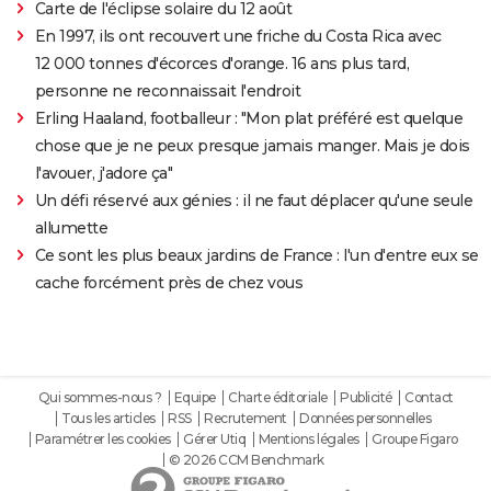
Carte de l'éclipse solaire du 12 août
En 1997, ils ont recouvert une friche du Costa Rica avec
12 000 tonnes d'écorces d'orange. 16 ans plus tard,
personne ne reconnaissait l'endroit
Erling Haaland, footballeur : "Mon plat préféré est quelque
chose que je ne peux presque jamais manger. Mais je dois
l'avouer, j'adore ça"
Un défi réservé aux génies : il ne faut déplacer qu'une seule
allumette
Ce sont les plus beaux jardins de France : l'un d'entre eux se
cache forcément près de chez vous
Qui sommes-nous ?
Equipe
Charte éditoriale
Publicité
Contact
Tous les articles
RSS
Recrutement
Données personnelles
Paramétrer les cookies
Gérer Utiq
Mentions légales
Groupe Figaro
© 2026 CCM Benchmark