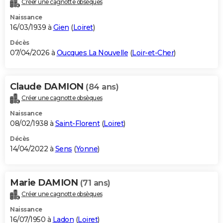
Créer une cagnotte obsèques
City break
Voyage de noces
Climat
Destinations
Voyage nature
Forum
+
PHOTO
Naissance
16/03/1939 à
Gien
(
Loiret
)
GUIDES D'ACHAT
Décès
07/04/2026 à
Oucques La Nouvelle
(
Loir-et-Cher
)
BONS PLANS
CARTE DE VOEUX
Claude DAMION
(84 ans)
Carte Bonne année
Carte Pâques
Carte de Noël
Carte Saint-Valentin
Carte d'anniversaire
DICTIONNAIRE
Créer une cagnotte obsèques
Biographies
Expressions
Dictionnaire
Citations
Proverbes
PROGRAMME TV
Naissance
08/02/1938 à
Saint-Florent
(
Loiret
)
COPAINS D'AVANT
Décès
14/04/2022 à
Sens
(
Yonne
)
Se connecter
Collèges
Universités
Service militaire
S'inscrire
Lycées
Primaires
Entreprises
Avis de recherche
AVIS DE DÉCÈS
FORUM
Marie DAMION
(71 ans)
Lifestyle
Sport
Television
Cinema
Bricolage
Culture
Auto
Voyage
Créer une cagnotte obsèques
Naissance
16/07/1950 à
Ladon
(
Loiret
)