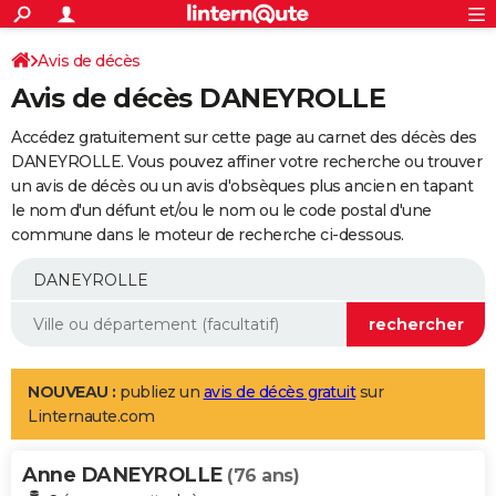
ACTUALITÉS
Connexion
S'inscrire
Avis de décès
Rechercher
Société
Education
Villes
Politique
Faits Divers
Monde
+
SPORT
Avis de décès DANEYROLLE
Football
Cyclisme
Forum
Coupe du monde 2026
Tennis
Rugby
CULTURE
Accédez gratuitement sur cette page au carnet des décès des
TNT
Cinéma
Musique
Programme TV
Streaming
Sorties cinéma
+
DANEYROLLE. Vous pouvez affiner votre recherche ou trouver
FINANCE
un avis de décès ou un avis d'obsèques plus ancien en tapant
Impôts
Immobilier
Banque
Crédit
Retraite
Epargne
Risques naturels par ville
Assurance
AUTO
le nom d'un défunt et/ou le nom ou le code postal d'une
commune dans le moteur de recherche ci-dessous.
Réserver un essai
Berlines
Forum auto
Essais
Citadines
SUV
+
HIGH-TECH
Meilleur smartphone
Ordinateurs
Guide high-tech
Mobiles
Internet
Jeux vidéo
+
BRICOLAGE
Aménagement intérieur
Cuisine
Jardinage
+
Forum
Extérieur
Salle de bains
Rangement
WEEK-END
Escapades
Expositions
Week-end nature
Guides de France
Patrimoine
Musées
+
LIFESTYLE
NOUVEAU :
publiez un
avis de décès gratuit
sur
Linternaute.com
Bien-être
Mode
+
Art de vivre
Loisirs
Modes de vie
SANTE
Anne DANEYROLLE
Guide de la santé
Médicaments
+
Alimentation
Maladies
Sommeil
(76 ans)
VOYAGE