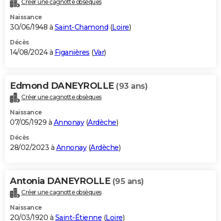
Créer une cagnotte obsèques
City break
Voyage de noces
Climat
Destinations
Voyage nature
Forum
+
PHOTO
Naissance
30/06/1948 à
Saint-Chamond
(
Loire
)
GUIDES D'ACHAT
Décès
14/08/2024 à
Figanières
(
Var
)
BONS PLANS
CARTE DE VOEUX
Edmond DANEYROLLE
(93 ans)
Carte Bonne année
Carte Pâques
Carte de Noël
Carte Saint-Valentin
Carte d'anniversaire
DICTIONNAIRE
Créer une cagnotte obsèques
Biographies
Expressions
Dictionnaire
Citations
Proverbes
PROGRAMME TV
Naissance
07/05/1929 à
Annonay
(
Ardèche
)
COPAINS D'AVANT
Décès
28/02/2023 à
Annonay
(
Ardèche
)
Se connecter
Collèges
Universités
Service militaire
S'inscrire
Lycées
Primaires
Entreprises
Avis de recherche
AVIS DE DÉCÈS
FORUM
Antonia DANEYROLLE
(95 ans)
Lifestyle
Sport
Television
Cinema
Bricolage
Culture
Auto
Voyage
Créer une cagnotte obsèques
Naissance
20/03/1920 à
Saint-Étienne
(
Loire
)