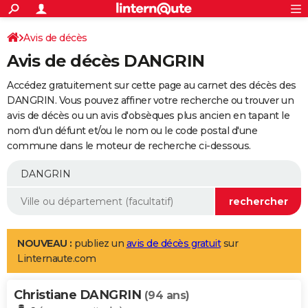
ACTUALITÉS
Connexion
S'inscrire
Avis de décès
Rechercher
Société
Education
Villes
Politique
Faits Divers
Monde
+
SPORT
Avis de décès DANGRIN
Football
Cyclisme
Forum
Coupe du monde 2026
Tennis
Rugby
CULTURE
Accédez gratuitement sur cette page au carnet des décès des
TNT
Cinéma
Musique
Programme TV
Streaming
Sorties cinéma
+
DANGRIN. Vous pouvez affiner votre recherche ou trouver un
FINANCE
avis de décès ou un avis d'obsèques plus ancien en tapant le
Impôts
Immobilier
Banque
Crédit
Retraite
Epargne
Risques naturels par ville
Assurance
AUTO
nom d'un défunt et/ou le nom ou le code postal d'une
commune dans le moteur de recherche ci-dessous.
Réserver un essai
Berlines
Forum auto
Essais
Citadines
SUV
+
HIGH-TECH
Meilleur smartphone
Ordinateurs
Guide high-tech
Mobiles
Internet
Jeux vidéo
+
BRICOLAGE
Aménagement intérieur
Cuisine
Jardinage
+
Forum
Extérieur
Salle de bains
Rangement
WEEK-END
Escapades
Expositions
Week-end nature
Guides de France
Patrimoine
Musées
+
LIFESTYLE
NOUVEAU :
publiez un
avis de décès gratuit
sur
Linternaute.com
Bien-être
Mode
+
Art de vivre
Loisirs
Modes de vie
SANTE
Christiane DANGRIN
Guide de la santé
Médicaments
+
Alimentation
Maladies
Sommeil
(94 ans)
VOYAGE