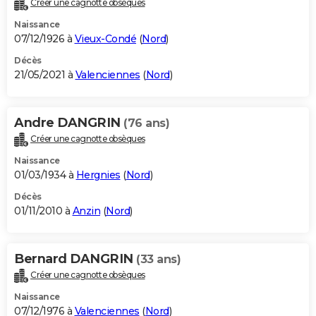
Créer une cagnotte obsèques
City break
Voyage de noces
Climat
Destinations
Voyage nature
Forum
+
PHOTO
Naissance
07/12/1926 à
Vieux-Condé
(
Nord
)
GUIDES D'ACHAT
Décès
21/05/2021 à
Valenciennes
(
Nord
)
BONS PLANS
CARTE DE VOEUX
Andre DANGRIN
(76 ans)
Carte Bonne année
Carte Pâques
Carte de Noël
Carte Saint-Valentin
Carte d'anniversaire
DICTIONNAIRE
Créer une cagnotte obsèques
Biographies
Expressions
Dictionnaire
Citations
Proverbes
PROGRAMME TV
Naissance
01/03/1934 à
Hergnies
(
Nord
)
COPAINS D'AVANT
Décès
01/11/2010 à
Anzin
(
Nord
)
Se connecter
Collèges
Universités
Service militaire
S'inscrire
Lycées
Primaires
Entreprises
Avis de recherche
AVIS DE DÉCÈS
FORUM
Bernard DANGRIN
(33 ans)
Lifestyle
Sport
Television
Cinema
Bricolage
Culture
Auto
Voyage
Créer une cagnotte obsèques
Naissance
07/12/1976 à
Valenciennes
(
Nord
)