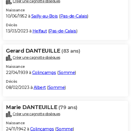
Créer une cagnotte obsèques
City break
Voyage de noces
Climat
Destinations
Voyage nature
Forum
+
PHOTO
Naissance
10/06/1952 à
Sailly-au-Bois
(
Pas-de-Calais
)
GUIDES D'ACHAT
Décès
13/03/2023 à
Helfaut
(
Pas-de-Calais
)
BONS PLANS
CARTE DE VOEUX
Gerard DANTEUILLE
(83 ans)
Carte Bonne année
Carte Pâques
Carte de Noël
Carte Saint-Valentin
Carte d'anniversaire
DICTIONNAIRE
Créer une cagnotte obsèques
Biographies
Expressions
Dictionnaire
Citations
Proverbes
PROGRAMME TV
Naissance
22/04/1939 à
Colincamps
(
Somme
)
COPAINS D'AVANT
Décès
08/02/2023 à
Albert
(
Somme
)
Se connecter
Collèges
Universités
Service militaire
S'inscrire
Lycées
Primaires
Entreprises
Avis de recherche
AVIS DE DÉCÈS
FORUM
Marie DANTEUILLE
(79 ans)
Lifestyle
Sport
Television
Cinema
Bricolage
Culture
Auto
Voyage
Créer une cagnotte obsèques
Naissance
24/11/1942 à
Colincamps
(
Somme
)