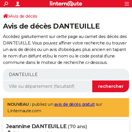
ACTUALITÉS
Connexion
S'inscrire
Avis de décès
Rechercher
Société
Education
Villes
Politique
Faits Divers
Monde
+
SPORT
Avis de décès DANTEUILLE
Football
Cyclisme
Forum
Coupe du monde 2026
Tennis
Rugby
CULTURE
Accédez gratuitement sur cette page au carnet des décès des
TNT
Cinéma
Musique
Programme TV
Streaming
Sorties cinéma
+
DANTEUILLE. Vous pouvez affiner votre recherche ou trouver
FINANCE
un avis de décès ou un avis d'obsèques plus ancien en tapant
Impôts
Immobilier
Banque
Crédit
Retraite
Epargne
Risques naturels par ville
Assurance
AUTO
le nom d'un défunt et/ou le nom ou le code postal d'une
commune dans le moteur de recherche ci-dessous.
Réserver un essai
Berlines
Forum auto
Essais
Citadines
SUV
+
HIGH-TECH
Meilleur smartphone
Ordinateurs
Guide high-tech
Mobiles
Internet
Jeux vidéo
+
BRICOLAGE
Aménagement intérieur
Cuisine
Jardinage
+
Forum
Extérieur
Salle de bains
Rangement
WEEK-END
Escapades
Expositions
Week-end nature
Guides de France
Patrimoine
Musées
+
LIFESTYLE
NOUVEAU :
publiez un
avis de décès gratuit
sur
Linternaute.com
Bien-être
Mode
+
Art de vivre
Loisirs
Modes de vie
SANTE
Jeannine DANTEUILLE
Guide de la santé
Médicaments
+
Alimentation
Maladies
Sommeil
(70 ans)
VOYAGE