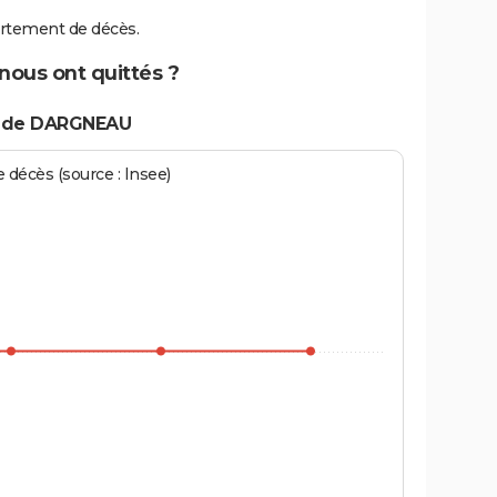
rtement de décès.
ous ont quittés ?
s de DARGNEAU
écès (source : Insee)