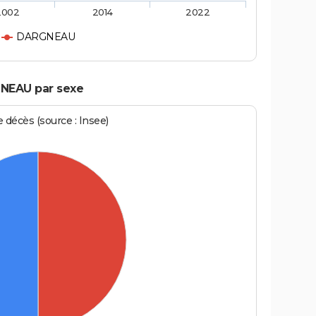
2002
2014
2022
DARGNEAU
GNEAU par sexe
écès (source : Insee)