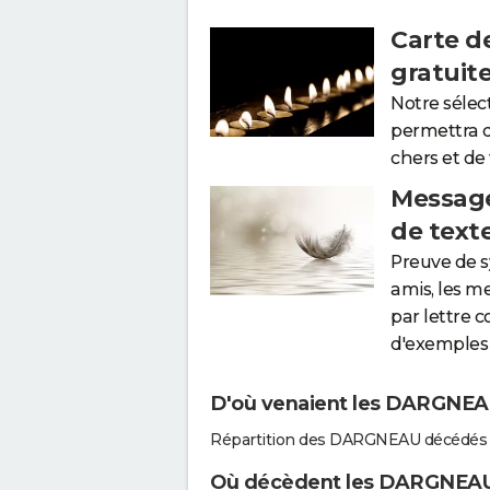
Carte d
gratuit
Notre sélec
permettra 
chers et de
Message
de text
Preuve de 
amis, les m
par lettre 
d'exemples 
D'où venaient les DARGNEAU
Répartition des DARGNEAU décédés 
Où décèdent les DARGNEAU