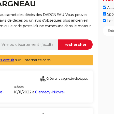
DARGNEAU
Actu
Spo
e au carnet des décès des DARGNEAU. Vous pouvez
 avis de décès ou un avis d'obsèques plus ancien en
Les 
nom ou le code postal d'une commune dans le moteur
s gratuit
sur Linternaute.com
Créer une cagnotte obsèques
Décès
re
)
16/11/2022 à
Clamecy
(
Nièvre
)