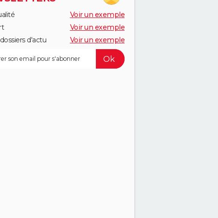
alité
Voir un exemple
rt
Voir un exemple
dossiers d'actu
Voir un exemple