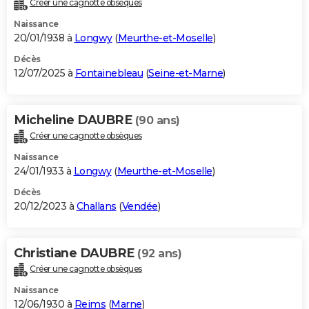
Créer une cagnotte obsèques
City break
Voyage de noces
Climat
Destinations
Voyage nature
Forum
+
PHOTO
Naissance
20/01/1938 à
Longwy
(
Meurthe-et-Moselle
)
GUIDES D'ACHAT
Décès
12/07/2025 à
Fontainebleau
(
Seine-et-Marne
)
BONS PLANS
CARTE DE VOEUX
Micheline DAUBRE
(90 ans)
Carte Bonne année
Carte Pâques
Carte de Noël
Carte Saint-Valentin
Carte d'anniversaire
DICTIONNAIRE
Créer une cagnotte obsèques
Biographies
Expressions
Dictionnaire
Citations
Proverbes
PROGRAMME TV
Naissance
24/01/1933 à
Longwy
(
Meurthe-et-Moselle
)
COPAINS D'AVANT
Décès
20/12/2023 à
Challans
(
Vendée
)
Se connecter
Collèges
Universités
Service militaire
S'inscrire
Lycées
Primaires
Entreprises
Avis de recherche
AVIS DE DÉCÈS
FORUM
Christiane DAUBRE
(92 ans)
Lifestyle
Sport
Television
Cinema
Bricolage
Culture
Auto
Voyage
Créer une cagnotte obsèques
Naissance
12/06/1930 à
Reims
(
Marne
)