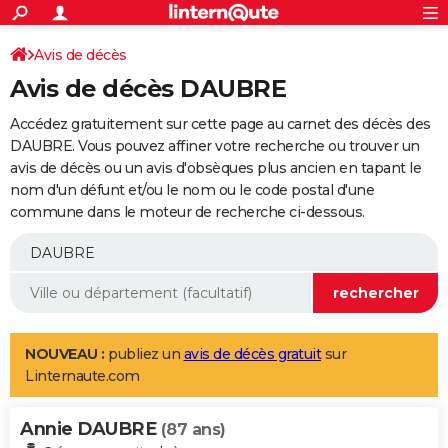
ACTUALITÉS
Connexion
S'inscrire
Avis de décès
Rechercher
Société
Education
Villes
Politique
Faits Divers
Monde
+
SPORT
Avis de décès DAUBRE
Football
Cyclisme
Forum
Coupe du monde 2026
Tennis
Rugby
CULTURE
Accédez gratuitement sur cette page au carnet des décès des
TNT
Cinéma
Musique
Programme TV
Streaming
Sorties cinéma
+
DAUBRE. Vous pouvez affiner votre recherche ou trouver un
FINANCE
avis de décès ou un avis d'obsèques plus ancien en tapant le
Impôts
Immobilier
Banque
Crédit
Retraite
Epargne
Risques naturels par ville
Assurance
AUTO
nom d'un défunt et/ou le nom ou le code postal d'une
commune dans le moteur de recherche ci-dessous.
Réserver un essai
Berlines
Forum auto
Essais
Citadines
SUV
+
HIGH-TECH
Meilleur smartphone
Ordinateurs
Guide high-tech
Mobiles
Internet
Jeux vidéo
+
BRICOLAGE
Aménagement intérieur
Cuisine
Jardinage
+
Forum
Extérieur
Salle de bains
Rangement
WEEK-END
Escapades
Expositions
Week-end nature
Guides de France
Patrimoine
Musées
+
LIFESTYLE
NOUVEAU :
publiez un
avis de décès gratuit
sur
Linternaute.com
Bien-être
Mode
+
Art de vivre
Loisirs
Modes de vie
SANTE
Annie DAUBRE
Guide de la santé
Médicaments
+
Alimentation
Maladies
Sommeil
(87 ans)
VOYAGE