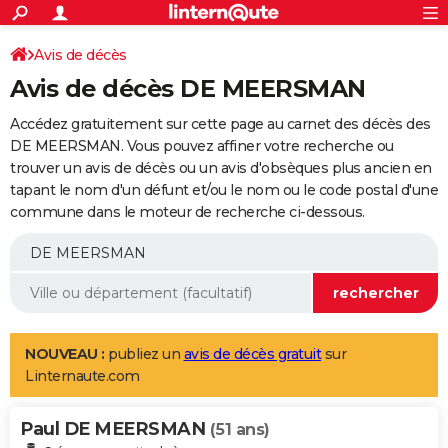
ACTUALITÉS
Connexion
S'inscrire
Avis de décès
Rechercher
Société
Education
Villes
Politique
Faits Divers
Monde
+
SPORT
Avis de décès DE MEERSMAN
Football
Cyclisme
Forum
Coupe du monde 2026
Tennis
Rugby
CULTURE
Accédez gratuitement sur cette page au carnet des décès des
TNT
Cinéma
Musique
Programme TV
Streaming
Sorties cinéma
+
DE MEERSMAN. Vous pouvez affiner votre recherche ou
FINANCE
trouver un avis de décès ou un avis d'obsèques plus ancien en
Impôts
Immobilier
Banque
Crédit
Retraite
Epargne
Risques naturels par ville
Assurance
AUTO
tapant le nom d'un défunt et/ou le nom ou le code postal d'une
commune dans le moteur de recherche ci-dessous.
Réserver un essai
Berlines
Forum auto
Essais
Citadines
SUV
+
HIGH-TECH
Meilleur smartphone
Ordinateurs
Guide high-tech
Mobiles
Internet
Jeux vidéo
+
BRICOLAGE
Aménagement intérieur
Cuisine
Jardinage
+
Forum
Extérieur
Salle de bains
Rangement
WEEK-END
Escapades
Expositions
Week-end nature
Guides de France
Patrimoine
Musées
+
LIFESTYLE
NOUVEAU :
publiez un
avis de décès gratuit
sur
Linternaute.com
Bien-être
Mode
+
Art de vivre
Loisirs
Modes de vie
SANTE
Paul DE MEERSMAN
Guide de la santé
Médicaments
+
Alimentation
Maladies
Sommeil
(51 ans)
VOYAGE