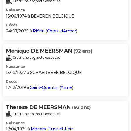
Créer une cagnotte obsèques
City break
Voyage de noces
Climat
Destinations
Voyage nature
Forum
+
PHOTO
Naissance
15/06/1974 à BEVEREN BELGIQUE
GUIDES D'ACHAT
Décès
24/07/2025 à
Plérin
(
Côtes-d'Armor
)
BONS PLANS
CARTE DE VOEUX
Monique DE MEERSMAN
(92 ans)
Carte Bonne année
Carte Pâques
Carte de Noël
Carte Saint-Valentin
Carte d'anniversaire
DICTIONNAIRE
Créer une cagnotte obsèques
Biographies
Expressions
Dictionnaire
Citations
Proverbes
PROGRAMME TV
Naissance
15/10/1927 à SCHAERBEEK BELGIQUE
COPAINS D'AVANT
Décès
17/12/2019 à
Saint-Quentin
(
Aisne
)
Se connecter
Collèges
Universités
Service militaire
S'inscrire
Lycées
Primaires
Entreprises
Avis de recherche
AVIS DE DÉCÈS
FORUM
Therese DE MEERSMAN
(92 ans)
Lifestyle
Sport
Television
Cinema
Bricolage
Culture
Auto
Voyage
Créer une cagnotte obsèques
Naissance
17/04/1925 à
Moriers
(
Eure-et-Loir
)