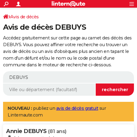
ACTUALITÉS
Connexion
S'inscrire
Avis de décès
Rechercher
Société
Education
Villes
Politique
Faits Divers
Monde
+
SPORT
Avis de décès DEBUYS
Football
Cyclisme
Forum
Coupe du monde 2026
Tennis
Rugby
CULTURE
Accédez gratuitement sur cette page au carnet des décès des
TNT
Cinéma
Musique
Programme TV
Streaming
Sorties cinéma
+
DEBUYS. Vous pouvez affiner votre recherche ou trouver un
FINANCE
avis de décès ou un avis d'obsèques plus ancien en tapant le
Impôts
Immobilier
Banque
Crédit
Retraite
Epargne
Risques naturels par ville
Assurance
AUTO
nom d'un défunt et/ou le nom ou le code postal d'une
commune dans le moteur de recherche ci-dessous.
Réserver un essai
Berlines
Forum auto
Essais
Citadines
SUV
+
HIGH-TECH
Meilleur smartphone
Ordinateurs
Guide high-tech
Mobiles
Internet
Jeux vidéo
+
BRICOLAGE
Aménagement intérieur
Cuisine
Jardinage
+
Forum
Extérieur
Salle de bains
Rangement
WEEK-END
Escapades
Expositions
Week-end nature
Guides de France
Patrimoine
Musées
+
LIFESTYLE
NOUVEAU :
publiez un
avis de décès gratuit
sur
Linternaute.com
Bien-être
Mode
+
Art de vivre
Loisirs
Modes de vie
SANTE
Annie DEBUYS
Guide de la santé
Médicaments
+
Alimentation
Maladies
Sommeil
(81 ans)
VOYAGE