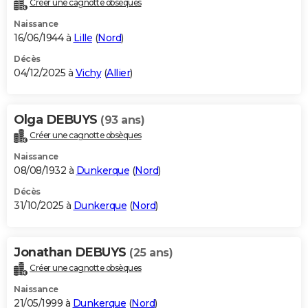
Créer une cagnotte obsèques
City break
Voyage de noces
Climat
Destinations
Voyage nature
Forum
+
PHOTO
Naissance
16/06/1944 à
Lille
(
Nord
)
GUIDES D'ACHAT
Décès
04/12/2025 à
Vichy
(
Allier
)
BONS PLANS
CARTE DE VOEUX
Olga DEBUYS
(93 ans)
Carte Bonne année
Carte Pâques
Carte de Noël
Carte Saint-Valentin
Carte d'anniversaire
DICTIONNAIRE
Créer une cagnotte obsèques
Biographies
Expressions
Dictionnaire
Citations
Proverbes
PROGRAMME TV
Naissance
08/08/1932 à
Dunkerque
(
Nord
)
COPAINS D'AVANT
Décès
31/10/2025 à
Dunkerque
(
Nord
)
Se connecter
Collèges
Universités
Service militaire
S'inscrire
Lycées
Primaires
Entreprises
Avis de recherche
AVIS DE DÉCÈS
FORUM
Jonathan DEBUYS
(25 ans)
Lifestyle
Sport
Television
Cinema
Bricolage
Culture
Auto
Voyage
Créer une cagnotte obsèques
Naissance
21/05/1999 à
Dunkerque
(
Nord
)