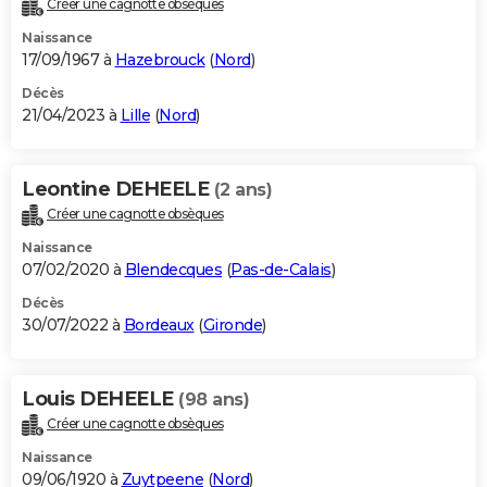
Créer une cagnotte obsèques
City break
Voyage de noces
Climat
Destinations
Voyage nature
Forum
+
PHOTO
Naissance
17/09/1967 à
Hazebrouck
(
Nord
)
GUIDES D'ACHAT
Décès
21/04/2023 à
Lille
(
Nord
)
BONS PLANS
CARTE DE VOEUX
Leontine DEHEELE
(2 ans)
Carte Bonne année
Carte Pâques
Carte de Noël
Carte Saint-Valentin
Carte d'anniversaire
DICTIONNAIRE
Créer une cagnotte obsèques
Biographies
Expressions
Dictionnaire
Citations
Proverbes
PROGRAMME TV
Naissance
07/02/2020 à
Blendecques
(
Pas-de-Calais
)
COPAINS D'AVANT
Décès
30/07/2022 à
Bordeaux
(
Gironde
)
Se connecter
Collèges
Universités
Service militaire
S'inscrire
Lycées
Primaires
Entreprises
Avis de recherche
AVIS DE DÉCÈS
FORUM
Louis DEHEELE
(98 ans)
Lifestyle
Sport
Television
Cinema
Bricolage
Culture
Auto
Voyage
Créer une cagnotte obsèques
Naissance
09/06/1920 à
Zuytpeene
(
Nord
)