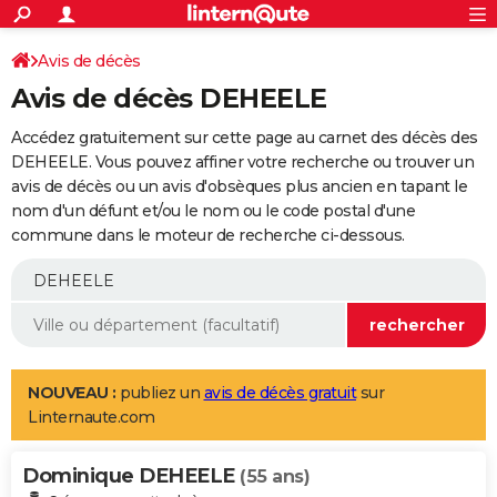
ACTUALITÉS
Connexion
S'inscrire
Avis de décès
Rechercher
Société
Education
Villes
Politique
Faits Divers
Monde
+
SPORT
Avis de décès DEHEELE
Football
Cyclisme
Forum
Coupe du monde 2026
Tennis
Rugby
CULTURE
Accédez gratuitement sur cette page au carnet des décès des
TNT
Cinéma
Musique
Programme TV
Streaming
Sorties cinéma
+
DEHEELE. Vous pouvez affiner votre recherche ou trouver un
FINANCE
avis de décès ou un avis d'obsèques plus ancien en tapant le
Impôts
Immobilier
Banque
Crédit
Retraite
Epargne
Risques naturels par ville
Assurance
AUTO
nom d'un défunt et/ou le nom ou le code postal d'une
commune dans le moteur de recherche ci-dessous.
Réserver un essai
Berlines
Forum auto
Essais
Citadines
SUV
+
HIGH-TECH
Meilleur smartphone
Ordinateurs
Guide high-tech
Mobiles
Internet
Jeux vidéo
+
BRICOLAGE
Aménagement intérieur
Cuisine
Jardinage
+
Forum
Extérieur
Salle de bains
Rangement
WEEK-END
Escapades
Expositions
Week-end nature
Guides de France
Patrimoine
Musées
+
LIFESTYLE
NOUVEAU :
publiez un
avis de décès gratuit
sur
Linternaute.com
Bien-être
Mode
+
Art de vivre
Loisirs
Modes de vie
SANTE
Dominique DEHEELE
Guide de la santé
Médicaments
+
Alimentation
Maladies
Sommeil
(55 ans)
VOYAGE