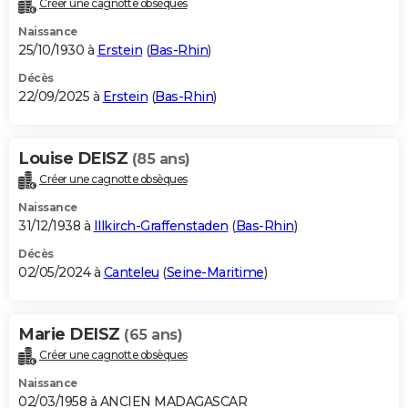
Créer une cagnotte obsèques
City break
Voyage de noces
Climat
Destinations
Voyage nature
Forum
+
PHOTO
Naissance
25/10/1930 à
Erstein
(
Bas-Rhin
)
GUIDES D'ACHAT
Décès
22/09/2025 à
Erstein
(
Bas-Rhin
)
BONS PLANS
CARTE DE VOEUX
Louise DEISZ
(85 ans)
Carte Bonne année
Carte Pâques
Carte de Noël
Carte Saint-Valentin
Carte d'anniversaire
DICTIONNAIRE
Créer une cagnotte obsèques
Biographies
Expressions
Dictionnaire
Citations
Proverbes
PROGRAMME TV
Naissance
31/12/1938 à
Illkirch-Graffenstaden
(
Bas-Rhin
)
COPAINS D'AVANT
Décès
02/05/2024 à
Canteleu
(
Seine-Maritime
)
Se connecter
Collèges
Universités
Service militaire
S'inscrire
Lycées
Primaires
Entreprises
Avis de recherche
AVIS DE DÉCÈS
FORUM
Marie DEISZ
(65 ans)
Lifestyle
Sport
Television
Cinema
Bricolage
Culture
Auto
Voyage
Créer une cagnotte obsèques
Naissance
02/03/1958 à ANCIEN MADAGASCAR