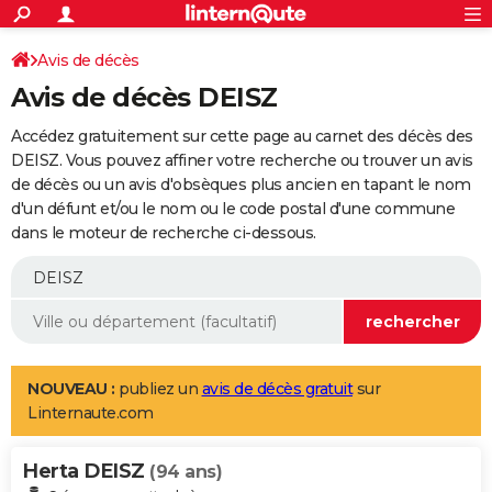
ACTUALITÉS
Connexion
S'inscrire
Avis de décès
Rechercher
Société
Education
Villes
Politique
Faits Divers
Monde
+
SPORT
Avis de décès DEISZ
Football
Cyclisme
Forum
Coupe du monde 2026
Tennis
Rugby
CULTURE
Accédez gratuitement sur cette page au carnet des décès des
TNT
Cinéma
Musique
Programme TV
Streaming
Sorties cinéma
+
DEISZ. Vous pouvez affiner votre recherche ou trouver un avis
FINANCE
de décès ou un avis d'obsèques plus ancien en tapant le nom
Impôts
Immobilier
Banque
Crédit
Retraite
Epargne
Risques naturels par ville
Assurance
AUTO
d'un défunt et/ou le nom ou le code postal d'une commune
dans le moteur de recherche ci-dessous.
Réserver un essai
Berlines
Forum auto
Essais
Citadines
SUV
+
HIGH-TECH
Meilleur smartphone
Ordinateurs
Guide high-tech
Mobiles
Internet
Jeux vidéo
+
BRICOLAGE
Aménagement intérieur
Cuisine
Jardinage
+
Forum
Extérieur
Salle de bains
Rangement
WEEK-END
Escapades
Expositions
Week-end nature
Guides de France
Patrimoine
Musées
+
LIFESTYLE
NOUVEAU :
publiez un
avis de décès gratuit
sur
Linternaute.com
Bien-être
Mode
+
Art de vivre
Loisirs
Modes de vie
SANTE
Herta DEISZ
Guide de la santé
Médicaments
+
Alimentation
Maladies
Sommeil
(94 ans)
VOYAGE