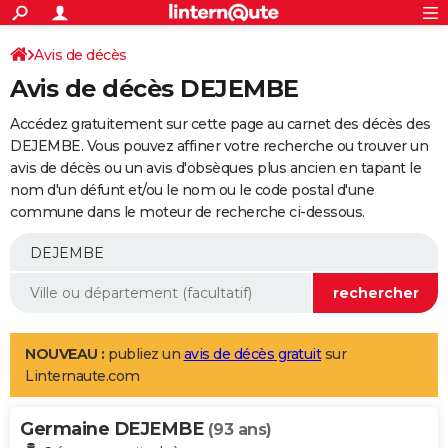
ACTUALITÉS
Connexion
S'inscrire
Avis de décès
Rechercher
Société
Education
Villes
Politique
Faits Divers
Monde
+
SPORT
Avis de décès DEJEMBE
Football
Cyclisme
Forum
Coupe du monde 2026
Tennis
Rugby
CULTURE
Accédez gratuitement sur cette page au carnet des décès des
TNT
Cinéma
Musique
Programme TV
Streaming
Sorties cinéma
+
DEJEMBE. Vous pouvez affiner votre recherche ou trouver un
FINANCE
avis de décès ou un avis d'obsèques plus ancien en tapant le
Impôts
Immobilier
Banque
Crédit
Retraite
Epargne
Risques naturels par ville
Assurance
AUTO
nom d'un défunt et/ou le nom ou le code postal d'une
commune dans le moteur de recherche ci-dessous.
Réserver un essai
Berlines
Forum auto
Essais
Citadines
SUV
+
HIGH-TECH
Meilleur smartphone
Ordinateurs
Guide high-tech
Mobiles
Internet
Jeux vidéo
+
BRICOLAGE
Aménagement intérieur
Cuisine
Jardinage
+
Forum
Extérieur
Salle de bains
Rangement
WEEK-END
Escapades
Expositions
Week-end nature
Guides de France
Patrimoine
Musées
+
LIFESTYLE
NOUVEAU :
publiez un
avis de décès gratuit
sur
Linternaute.com
Bien-être
Mode
+
Art de vivre
Loisirs
Modes de vie
SANTE
Germaine DEJEMBE
Guide de la santé
Médicaments
+
Alimentation
Maladies
Sommeil
(93 ans)
VOYAGE