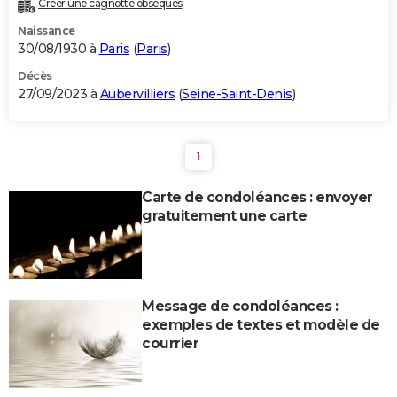
Créer une cagnotte obsèques
City break
Voyage de noces
Climat
Destinations
Voyage nature
Forum
+
PHOTO
Naissance
30/08/1930 à
Paris
(
Paris
)
GUIDES D'ACHAT
Décès
27/09/2023 à
Aubervilliers
(
Seine-Saint-Denis
)
BONS PLANS
CARTE DE VOEUX
1
Carte Bonne année
Carte Pâques
Carte de Noël
Carte Saint-Valentin
Carte d'anniversaire
DICTIONNAIRE
Carte de condoléances : envoyer
Biographies
Expressions
Dictionnaire
Citations
Proverbes
PROGRAMME TV
gratuitement une carte
COPAINS D'AVANT
Se connecter
Collèges
Universités
Service militaire
S'inscrire
Lycées
Primaires
Entreprises
Avis de recherche
AVIS DE DÉCÈS
Message de condoléances :
FORUM
exemples de textes et modèle de
Lifestyle
Sport
Television
Cinema
Bricolage
Culture
Auto
Voyage
courrier