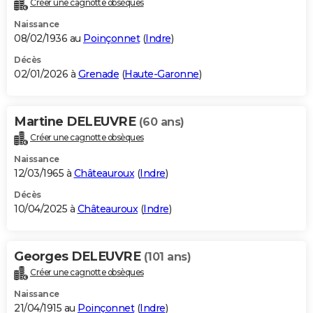
Créer une cagnotte obsèques
City break
Voyage de noces
Climat
Destinations
Voyage nature
Forum
+
PHOTO
Naissance
08/02/1936 au
Poinçonnet
(
Indre
)
GUIDES D'ACHAT
Décès
02/01/2026 à
Grenade
(
Haute-Garonne
)
BONS PLANS
CARTE DE VOEUX
Martine DELEUVRE
(60 ans)
Carte Bonne année
Carte Pâques
Carte de Noël
Carte Saint-Valentin
Carte d'anniversaire
DICTIONNAIRE
Créer une cagnotte obsèques
Biographies
Expressions
Dictionnaire
Citations
Proverbes
PROGRAMME TV
Naissance
12/03/1965 à
Châteauroux
(
Indre
)
COPAINS D'AVANT
Décès
10/04/2025 à
Châteauroux
(
Indre
)
Se connecter
Collèges
Universités
Service militaire
S'inscrire
Lycées
Primaires
Entreprises
Avis de recherche
AVIS DE DÉCÈS
FORUM
Georges DELEUVRE
(101 ans)
Lifestyle
Sport
Television
Cinema
Bricolage
Culture
Auto
Voyage
Créer une cagnotte obsèques
Naissance
21/04/1915 au
Poinçonnet
(
Indre
)