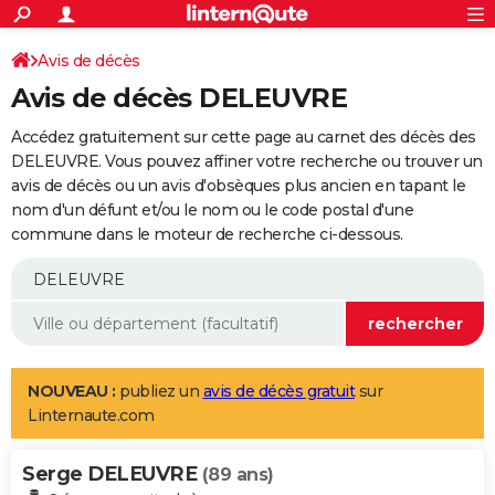
ACTUALITÉS
Connexion
S'inscrire
Avis de décès
Rechercher
Société
Education
Villes
Politique
Faits Divers
Monde
+
SPORT
Avis de décès DELEUVRE
Football
Cyclisme
Forum
Coupe du monde 2026
Tennis
Rugby
CULTURE
Accédez gratuitement sur cette page au carnet des décès des
TNT
Cinéma
Musique
Programme TV
Streaming
Sorties cinéma
+
DELEUVRE. Vous pouvez affiner votre recherche ou trouver un
FINANCE
avis de décès ou un avis d'obsèques plus ancien en tapant le
Impôts
Immobilier
Banque
Crédit
Retraite
Epargne
Risques naturels par ville
Assurance
AUTO
nom d'un défunt et/ou le nom ou le code postal d'une
commune dans le moteur de recherche ci-dessous.
Réserver un essai
Berlines
Forum auto
Essais
Citadines
SUV
+
HIGH-TECH
Meilleur smartphone
Ordinateurs
Guide high-tech
Mobiles
Internet
Jeux vidéo
+
BRICOLAGE
Aménagement intérieur
Cuisine
Jardinage
+
Forum
Extérieur
Salle de bains
Rangement
WEEK-END
Escapades
Expositions
Week-end nature
Guides de France
Patrimoine
Musées
+
LIFESTYLE
NOUVEAU :
publiez un
avis de décès gratuit
sur
Linternaute.com
Bien-être
Mode
+
Art de vivre
Loisirs
Modes de vie
SANTE
Serge DELEUVRE
Guide de la santé
Médicaments
+
Alimentation
Maladies
Sommeil
(89 ans)
VOYAGE