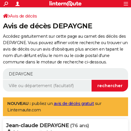
ACTUALITÉS
Connexion
S'inscrire
Avis de décès
Rechercher
Société
Education
Villes
Politique
Faits Divers
Monde
+
SPORT
Avis de décès DEPAYGNE
Football
Cyclisme
Forum
Coupe du monde 2026
Tennis
Rugby
CULTURE
Accédez gratuitement sur cette page au carnet des décès des
TNT
Cinéma
Musique
Programme TV
Streaming
Sorties cinéma
+
DEPAYGNE. Vous pouvez affiner votre recherche ou trouver un
FINANCE
avis de décès ou un avis d'obsèques plus ancien en tapant le
Impôts
Immobilier
Banque
Crédit
Retraite
Epargne
Risques naturels par ville
Assurance
AUTO
nom d'un défunt et/ou le nom ou le code postal d'une
commune dans le moteur de recherche ci-dessous.
Réserver un essai
Berlines
Forum auto
Essais
Citadines
SUV
+
HIGH-TECH
Meilleur smartphone
Ordinateurs
Guide high-tech
Mobiles
Internet
Jeux vidéo
+
BRICOLAGE
Aménagement intérieur
Cuisine
Jardinage
+
Forum
Extérieur
Salle de bains
Rangement
WEEK-END
Escapades
Expositions
Week-end nature
Guides de France
Patrimoine
Musées
+
LIFESTYLE
NOUVEAU :
publiez un
avis de décès gratuit
sur
Linternaute.com
Bien-être
Mode
+
Art de vivre
Loisirs
Modes de vie
SANTE
Jean-claude DEPAYGNE
Guide de la santé
Médicaments
+
Alimentation
Maladies
Sommeil
(76 ans)
VOYAGE