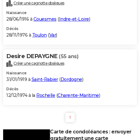
Créer une cagnotte obsèques
Naissance
28/06/1916 à
Couesmes
(
Indre-et-Loire
)
Décès
28/11/1976 à
Toulon
(
Var
)
Desire DEPAYGNE
(55 ans)
Créer une cagnotte obsèques
Naissance
31/01/1919 à
Saint-Rabier
(
Dordogne
)
Décès
12/12/1974 à la
Rochelle
(
Charente-Maritime
)
1
Carte de condoléances : envoyer
gratuitement une carte