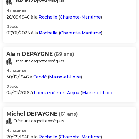
Créer une cagnotte obsèques
City break
Voyage de noces
Climat
Destinations
Voyage nature
Forum
+
PHOTO
Naissance
28/09/1946 à la
Rochelle
(
Charente-Maritime
)
GUIDES D'ACHAT
Décès
07/01/2023 à la
Rochelle
(
Charente-Maritime
)
BONS PLANS
CARTE DE VOEUX
Alain DEPAYGNE
(69 ans)
Carte Bonne année
Carte Pâques
Carte de Noël
Carte Saint-Valentin
Carte d'anniversaire
DICTIONNAIRE
Créer une cagnotte obsèques
Biographies
Expressions
Dictionnaire
Citations
Proverbes
PROGRAMME TV
Naissance
30/12/1946 à
Candé
(
Maine-et-Loire
)
COPAINS D'AVANT
Décès
04/01/2016 à
Longuenée-en-Anjou
(
Maine-et-Loire
)
Se connecter
Collèges
Universités
Service militaire
S'inscrire
Lycées
Primaires
Entreprises
Avis de recherche
AVIS DE DÉCÈS
FORUM
Michel DEPAYGNE
(61 ans)
Lifestyle
Sport
Television
Cinema
Bricolage
Culture
Auto
Voyage
Créer une cagnotte obsèques
Naissance
20/05/1948 à la
Rochelle
(
Charente-Maritime
)