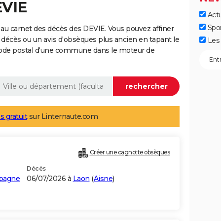
EVIE
Actu
Spo
au carnet des décès des DEVIE. Vous pouvez affiner
 décès ou un avis d'obsèques plus ancien en tapant le
Les 
code postal d'une commune dans le moteur de
s gratuit
sur Linternaute.com
Créer une cagnotte obsèques
Décès
pagne
06/07/2026 à
Laon
(
Aisne
)