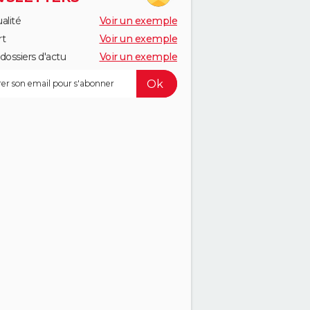
alité
Voir un exemple
rt
Voir un exemple
dossiers d'actu
Voir un exemple