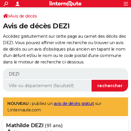
ACTUALITÉS
Connexion
S'inscrire
Avis de décès
Rechercher
Société
Education
Villes
Politique
Faits Divers
Monde
+
SPORT
Avis de décès DEZI
Football
Cyclisme
Forum
Coupe du monde 2026
Tennis
Rugby
CULTURE
Accédez gratuitement sur cette page au carnet des décès des
TNT
Cinéma
Musique
Programme TV
Streaming
Sorties cinéma
+
DEZI. Vous pouvez affiner votre recherche ou trouver un avis
FINANCE
de décès ou un avis d'obsèques plus ancien en tapant le nom
Impôts
Immobilier
Banque
Crédit
Retraite
Epargne
Risques naturels par ville
Assurance
AUTO
d'un défunt et/ou le nom ou le code postal d'une commune
dans le moteur de recherche ci-dessous.
Réserver un essai
Berlines
Forum auto
Essais
Citadines
SUV
+
HIGH-TECH
Meilleur smartphone
Ordinateurs
Guide high-tech
Mobiles
Internet
Jeux vidéo
+
BRICOLAGE
Aménagement intérieur
Cuisine
Jardinage
+
Forum
Extérieur
Salle de bains
Rangement
WEEK-END
Escapades
Expositions
Week-end nature
Guides de France
Patrimoine
Musées
+
LIFESTYLE
NOUVEAU :
publiez un
avis de décès gratuit
sur
Linternaute.com
Bien-être
Mode
+
Art de vivre
Loisirs
Modes de vie
SANTE
Mathilde DEZI
Guide de la santé
Médicaments
+
Alimentation
Maladies
Sommeil
(91 ans)
VOYAGE