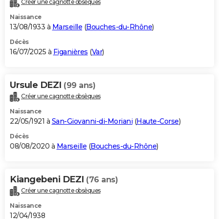
Créer une cagnotte obsèques
City break
Voyage de noces
Climat
Destinations
Voyage nature
Forum
+
PHOTO
Naissance
13/08/1933 à
Marseille
(
Bouches-du-Rhône
)
GUIDES D'ACHAT
Décès
16/07/2025 à
Figanières
(
Var
)
BONS PLANS
CARTE DE VOEUX
Ursule DEZI
(99 ans)
Carte Bonne année
Carte Pâques
Carte de Noël
Carte Saint-Valentin
Carte d'anniversaire
DICTIONNAIRE
Créer une cagnotte obsèques
Biographies
Expressions
Dictionnaire
Citations
Proverbes
PROGRAMME TV
Naissance
22/05/1921 à
San-Giovanni-di-Moriani
(
Haute-Corse
)
COPAINS D'AVANT
Décès
08/08/2020 à
Marseille
(
Bouches-du-Rhône
)
Se connecter
Collèges
Universités
Service militaire
S'inscrire
Lycées
Primaires
Entreprises
Avis de recherche
AVIS DE DÉCÈS
FORUM
Kiangebeni DEZI
(76 ans)
Lifestyle
Sport
Television
Cinema
Bricolage
Culture
Auto
Voyage
Créer une cagnotte obsèques
Naissance
12/04/1938