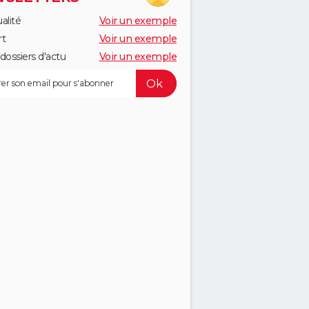
alité
Voir un exemple
rt
Voir un exemple
dossiers d'actu
Voir un exemple