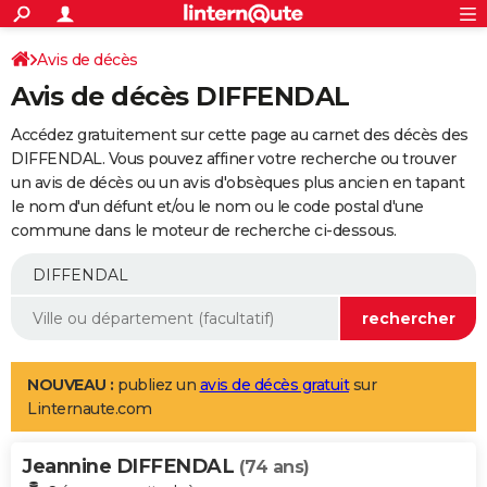
ACTUALITÉS
Connexion
S'inscrire
Avis de décès
Rechercher
Société
Education
Villes
Politique
Faits Divers
Monde
+
SPORT
Avis de décès DIFFENDAL
Football
Cyclisme
Forum
Coupe du monde 2026
Tennis
Rugby
CULTURE
Accédez gratuitement sur cette page au carnet des décès des
TNT
Cinéma
Musique
Programme TV
Streaming
Sorties cinéma
+
DIFFENDAL. Vous pouvez affiner votre recherche ou trouver
FINANCE
un avis de décès ou un avis d'obsèques plus ancien en tapant
Impôts
Immobilier
Banque
Crédit
Retraite
Epargne
Risques naturels par ville
Assurance
AUTO
le nom d'un défunt et/ou le nom ou le code postal d'une
commune dans le moteur de recherche ci-dessous.
Réserver un essai
Berlines
Forum auto
Essais
Citadines
SUV
+
HIGH-TECH
Meilleur smartphone
Ordinateurs
Guide high-tech
Mobiles
Internet
Jeux vidéo
+
BRICOLAGE
Aménagement intérieur
Cuisine
Jardinage
+
Forum
Extérieur
Salle de bains
Rangement
WEEK-END
Escapades
Expositions
Week-end nature
Guides de France
Patrimoine
Musées
+
LIFESTYLE
NOUVEAU :
publiez un
avis de décès gratuit
sur
Linternaute.com
Bien-être
Mode
+
Art de vivre
Loisirs
Modes de vie
SANTE
Jeannine DIFFENDAL
Guide de la santé
Médicaments
+
Alimentation
Maladies
Sommeil
(74 ans)
VOYAGE