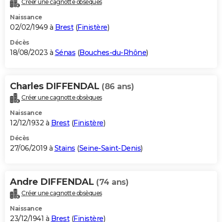
Créer une cagnotte obsèques
City break
Voyage de noces
Climat
Destinations
Voyage nature
Forum
+
PHOTO
Naissance
02/02/1949 à
Brest
(
Finistère
)
GUIDES D'ACHAT
Décès
18/08/2023 à
Sénas
(
Bouches-du-Rhône
)
BONS PLANS
CARTE DE VOEUX
Charles DIFFENDAL
(86 ans)
Carte Bonne année
Carte Pâques
Carte de Noël
Carte Saint-Valentin
Carte d'anniversaire
DICTIONNAIRE
Créer une cagnotte obsèques
Biographies
Expressions
Dictionnaire
Citations
Proverbes
PROGRAMME TV
Naissance
12/12/1932 à
Brest
(
Finistère
)
COPAINS D'AVANT
Décès
27/06/2019 à
Stains
(
Seine-Saint-Denis
)
Se connecter
Collèges
Universités
Service militaire
S'inscrire
Lycées
Primaires
Entreprises
Avis de recherche
AVIS DE DÉCÈS
FORUM
Andre DIFFENDAL
(74 ans)
Lifestyle
Sport
Television
Cinema
Bricolage
Culture
Auto
Voyage
Créer une cagnotte obsèques
Naissance
23/12/1941 à
Brest
(
Finistère
)