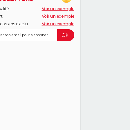
alité
Voir un exemple
rt
Voir un exemple
dossiers d'actu
Voir un exemple