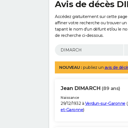
Avis de décès 
Accédez gratuitement sur cette pag
affiner votre recherche ou trouver un
tapant le nom d'un défunt et/ou le 
de recherche ci-dessous.
NOUVEAU :
publiez un
avis de décè
Jean DIMARCH
(89 ans)
Naissance
29/12/1932 à
Verdun-sur-Garonne
(
et-Garonne
)