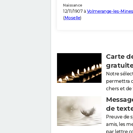
Naissance
12/11/1907 à
Volmerange-les-Mine
(
Moselle
)
Carte d
gratuit
Notre sélec
permettra 
chers et de
Message
de text
Preuve de 
amis, les m
par lettre 