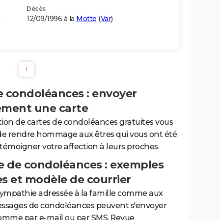
Décès
s
12/09/1996 à la
Motte
(
Var
)
1
e condoléances : envoyer
ement une carte
tion de cartes de condoléances gratuites vous
de rendre hommage aux êtres qui vous ont été
 témoigner votre affection à leurs proches.
 de condoléances : exemples
es et modèle de courrier
sympathie adressée à la famille comme aux
essages de condoléances peuvent s'envoyer
comme par e-mail ou par SMS. Revue