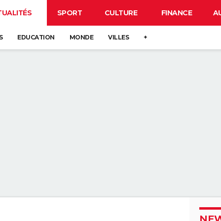
TUALITÉS
SPORT
CULTURE
FINANCE
A
S
EDUCATION
MONDE
VILLES
+
NEW