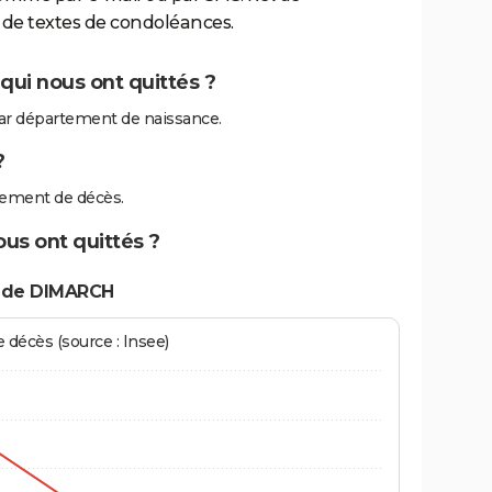
de textes de condoléances.
ui nous ont quittés ?
r département de naissance.
?
ement de décès.
us ont quittés ?
s de DIMARCH
écès (source : Insee)