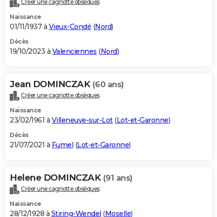
Créer une cagnotte obsèques
City break
Voyage de noces
Climat
Destinations
Voyage nature
Forum
+
PHOTO
Naissance
01/11/1937 à
Vieux-Condé
(
Nord
)
GUIDES D'ACHAT
Décès
19/10/2023 à
Valenciennes
(
Nord
)
BONS PLANS
CARTE DE VOEUX
Jean DOMINCZAK
(60 ans)
Carte Bonne année
Carte Pâques
Carte de Noël
Carte Saint-Valentin
Carte d'anniversaire
DICTIONNAIRE
Créer une cagnotte obsèques
Biographies
Expressions
Dictionnaire
Citations
Proverbes
PROGRAMME TV
Naissance
23/02/1961 à
Villeneuve-sur-Lot
(
Lot-et-Garonne
)
COPAINS D'AVANT
Décès
21/07/2021 à
Fumel
(
Lot-et-Garonne
)
Se connecter
Collèges
Universités
Service militaire
S'inscrire
Lycées
Primaires
Entreprises
Avis de recherche
AVIS DE DÉCÈS
FORUM
Helene DOMINCZAK
(91 ans)
Lifestyle
Sport
Television
Cinema
Bricolage
Culture
Auto
Voyage
Créer une cagnotte obsèques
Naissance
28/12/1928 à
Stiring-Wendel
(
Moselle
)