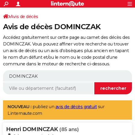
ACTUALITÉS
Connexion
S'inscrire
Avis de décès
Rechercher
Société
Education
Villes
Politique
Faits Divers
Monde
+
SPORT
Avis de décès DOMINCZAK
Football
Cyclisme
Forum
Coupe du monde 2026
Tennis
Rugby
CULTURE
Accédez gratuitement sur cette page au carnet des décès des
TNT
Cinéma
Musique
Programme TV
Streaming
Sorties cinéma
+
DOMINCZAK. Vous pouvez affiner votre recherche ou trouver
FINANCE
un avis de décès ou un avis d'obsèques plus ancien en tapant
Impôts
Immobilier
Banque
Crédit
Retraite
Epargne
Risques naturels par ville
Assurance
AUTO
le nom d'un défunt et/ou le nom ou le code postal d'une
commune dans le moteur de recherche ci-dessous.
Réserver un essai
Berlines
Forum auto
Essais
Citadines
SUV
+
HIGH-TECH
Meilleur smartphone
Ordinateurs
Guide high-tech
Mobiles
Internet
Jeux vidéo
+
BRICOLAGE
Aménagement intérieur
Cuisine
Jardinage
+
Forum
Extérieur
Salle de bains
Rangement
WEEK-END
Escapades
Expositions
Week-end nature
Guides de France
Patrimoine
Musées
+
LIFESTYLE
NOUVEAU :
publiez un
avis de décès gratuit
sur
Linternaute.com
Bien-être
Mode
+
Art de vivre
Loisirs
Modes de vie
SANTE
Henri DOMINCZAK
Guide de la santé
Médicaments
+
Alimentation
Maladies
Sommeil
(85 ans)
VOYAGE